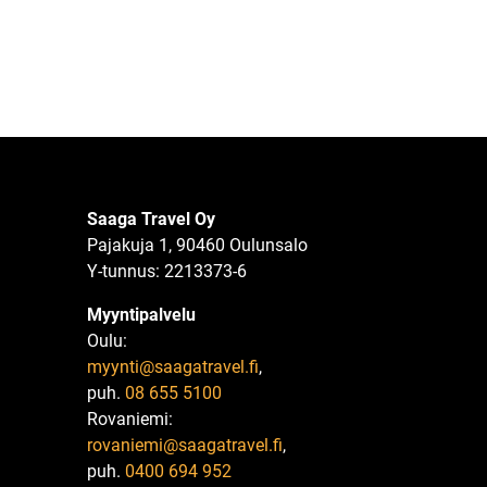
Saaga Travel Oy
Pajakuja 1, 90460 Oulunsalo
Y-tunnus: 2213373-6
Myyntipalvelu
Oulu:
myynti@saagatravel.fi
,
puh.
08 655 5100
Rovaniemi:
rovaniemi@saagatravel.fi
,
puh.
0400 694 952