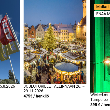
Matka t
ENÄÄ M
15.8.2026
JOULUTORILLE TALLINNAAN 26. –
29.11.2026
Wicked-mus
475€ / henkilö
Tampereell
395 € / hen