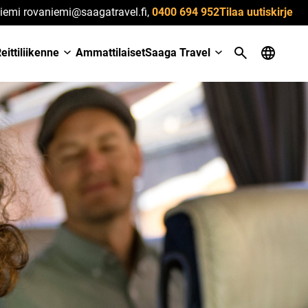
iemi rovaniemi@saagatravel.fi,
0400 694 952
Tilaa uutiskirje
eittiliikenne
Ammattilaiset
Saaga Travel