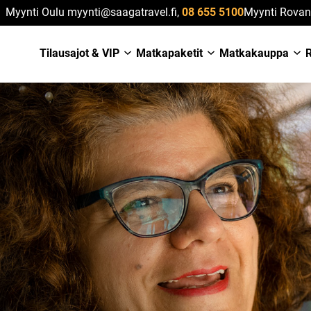
Myynti Oulu myynti@saagatravel.fi,
08 655 5100
Myynti Rovan
Tilausajot & VIP
Matkapaketit
Matkakauppa
R