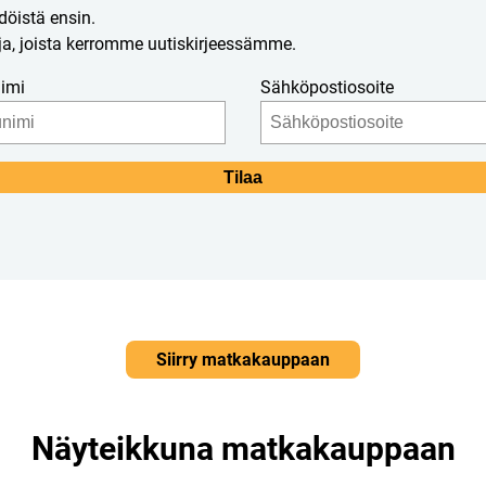
döistä ensin.
a, joista kerromme uutiskirjeessämme.
imi
Sähköpostiosoite
Siirry matkakauppaan
Näyteikkuna matkakauppaan