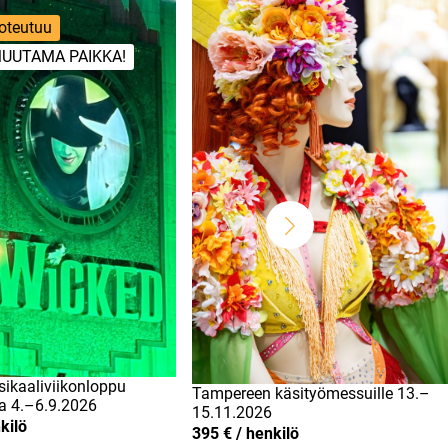
oteutuu
UUTAMA PAIKKA!
ikaaliviikonloppu
Tampereen käsityömessuille 13.–
a 4.–6.9.2026
15.11.2026
kilö
395 € / henkilö