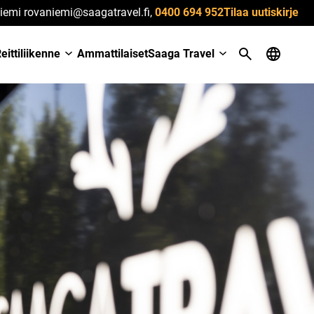
iemi rovaniemi@saagatravel.fi,
0400 694 952
Tilaa uutiskirje
eittiliikenne
Ammattilaiset
Saaga Travel