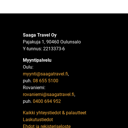
Saaga Travel Oy
Pajakuja 1, 90460 Oulunsalo
Y-tunnus: 2213373-6
Myyntipalvelu
Oulu:
myynti@saagatravel.fi
,
puh.
08 655 5100
Rovaniemi:
rovaniemi@saagatravel.fi
,
puh.
0400 694 952
Kaikki yhteystiedot & palautteet
Laskutustiedot
Ehdot ja rekisteriseloste