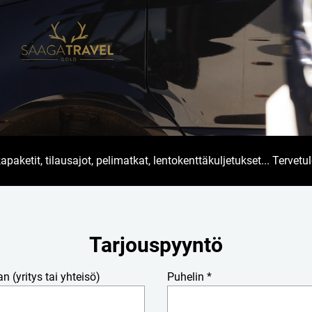
ketit, tilausajot, pelimatkat, lentokenttäkuljetukset... Tervetul
Tarjouspyyntö
an (yritys tai yhteisö)
Puhelin *