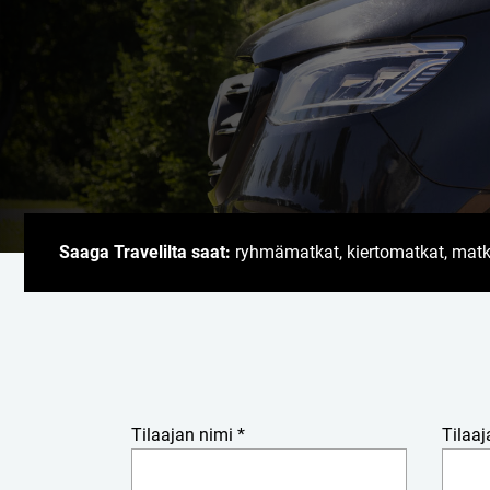
Saaga Travelilta saat:
ryhmämatkat, kiertomatkat, matkapa
Tilaajan nimi *
Tilaaj