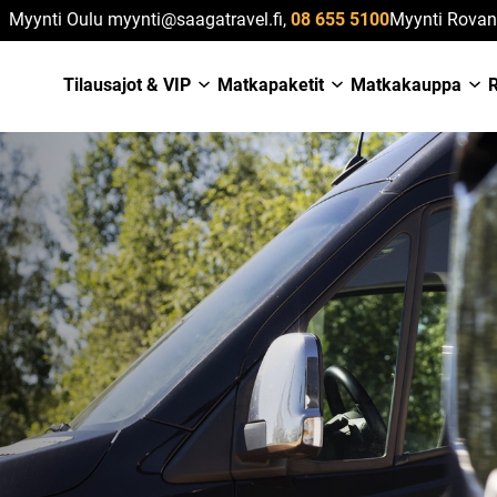
Myynti Oulu myynti@saagatravel.fi,
08 655 5100
Myynti Rovan
Tilausajot & VIP
Matkapaketit
Matkakauppa
R