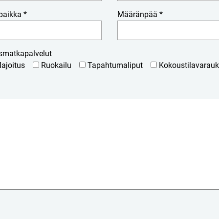
paikka *
Määränpää *
smatkapalvelut
ajoitus
Ruokailu
Tapahtumaliput
Kokoustilavarauk