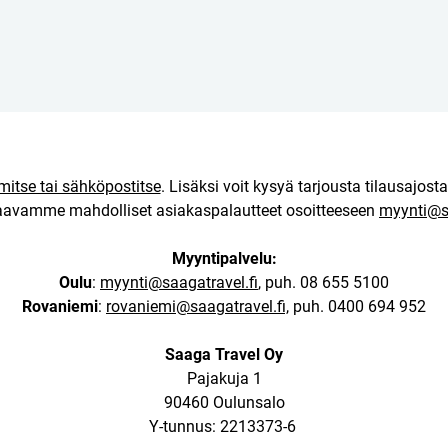
mitse tai sähköpostitse
. Lisäksi voit kysyä tarjousta tilausajosta
avamme mahdolliset asiakaspalautteet osoitteeseen
myynti@sa
Myyntipalvelu:
Oulu
:
myynti@saagatravel.fi
, puh. 08 655 5100
Rovaniemi
:
rovaniemi@saagatravel.fi,
puh. 0400 694 952
Saaga Travel Oy
Pajakuja 1
90460 Oulunsalo
Y-tunnus: 2213373-6