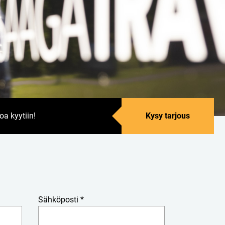
oa kyytiin!
Kysy tarjous
Sähköposti *