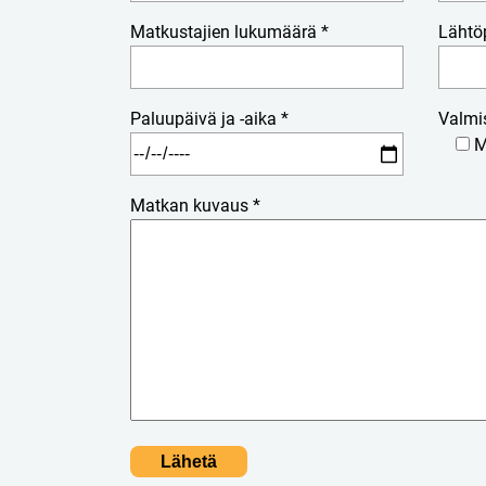
Matkustajien lukumäärä *
Lähtö
Paluupäivä ja -aika *
Valmi
M
Matkan kuvaus *