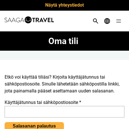
Siirry
Näytä yhteystiedot
suoraan
sisältöön
Oma tili
Etkö voi käyttää tiliäsi? Kirjoita käyttäjätunnus tai
sähköpostiosoite. Sinulle lähetetään sähköpostilla linkki,
jota painamalla pääset asettamaan uuden salasanan.
Vaaditaan
Käyttäjätunnus tai sähköpostiosoite
*
Salasanan palautus