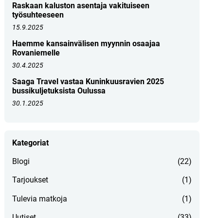
Raskaan kaluston asentaja vakituiseen
työsuhteeseen
15.9.2025
Haemme kansainvälisen myynnin osaajaa
Rovaniemelle
30.4.2025
Saaga Travel vastaa Kuninkuusravien 2025
bussikuljetuksista Oulussa
30.1.2025
Kategoriat
Blogi
(22)
Tarjoukset
(1)
Tulevia matkoja
(1)
Uutiset
(33)