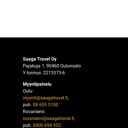
Saaga Travel Oy
Pajakuja 1, 90460 Oulunsalo
Y-tunnus: 2213373-6
Myyntipalvelu
Oulu:
myynti@saagatravel.fi
,
puh.
08 655 5100
Rovaniemi:
rovaniemi@saagatravel.fi
,
puh.
0400 694 952