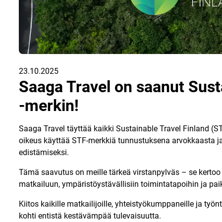
23.10.2025
Saaga Travel on saanut Sust
-merkin!
Saaga Travel täyttää kaikki Sustainable Travel Finland (STF
oikeus käyttää STF-merkkiä tunnustuksena arvokkaasta ja
edistämiseksi.
Tämä saavutus on meille tärkeä virstanpylväs – se kerto
matkailuun, ympäristöystävällisiin toimintatapoihin ja pa
Kiitos kaikille matkailijoille, yhteistyökumppaneille ja työn
kohti entistä kestävämpää tulevaisuutta.