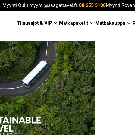
Myynti Oulu myynti@saagatravel.fi,
08 655 5100
Myynti Rovan
Tilausajot & VIP
Matkapaketit
Matkakauppa
R