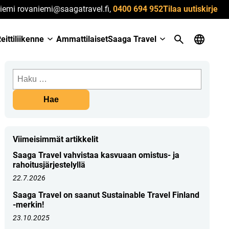
iemi rovaniemi@saagatravel.fi,
0400 694 952
Tilaa uutiskirje
eittiliikenne
Ammattilaiset
Saaga Travel
Haku:
Viimeisimmät artikkelit
Saaga Travel vahvistaa kasvuaan omistus- ja
rahoitusjärjestelyllä
22.7.2026
Saaga Travel on saanut Sustainable Travel Finland
-merkin!
23.10.2025