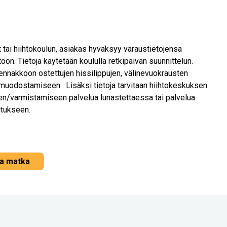
 tai hiihtokoulun, asiakas hyväksyy varaustietojensa
ön. Tietoja käytetään koululla retkipäivän suunnittelun.
ennakkoon ostettujen hissilippujen, välinevuokrausten
muodostamiseen. Lisäksi tietoja tarvitaan hiihtokeskuksen
en/varmistamiseen palvelua lunastettaessa tai palvelua
itukseen.
a matka