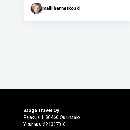
maili hernetkoski
Page
2
of
52
Saaga Travel Oy
Pajakuja 1, 90460 Oulunsalo
Y-tunnus: 2213373-6