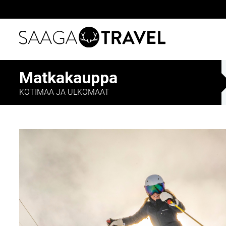
Siirry
Matkakauppa
suoraan
sisältöön
KOTIMAA JA ULKOMAAT