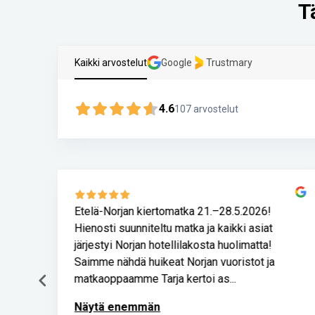
T
Kaikki arvostelut
Google
Trustmary
4.6
107
arvostelut
n
Etelä-Norjan kiertomatka 21.–28.5.2026!
Hienosti suunniteltu matka ja kaikki asiat
järjestyi Norjan hotellilakosta huolimatta!
Saimme nähdä huikeat Norjan vuoristot ja
matkaoppaamme Tarja kertoi as...
Näytä enemmän