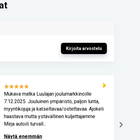
at
Kirjoita arvostelu
Mukava matka Luulajan joulumarkkinoille
Turv
7.12.2025. Jouluinen ympäristö, paljon lunta,
Kulje
myyntikojuja ja katseltavaa/ostettavaa. Ajokeli
Tunn
haastava mutta ystävällinen kuljettajamme
Mirja autoili turvall...
Näytä enemmän