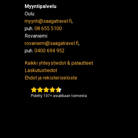
Myyntipalvelu
Oulu:
myynti@saagatravel.fi
,
puh.
08 655 5100
Rovaniemi:
rovaniemi@saagatravel.fi
,
puh.
0400 694 952
Kaikki yhteystiedot & palautteet
Laskutustiedot
Ehdot ja rekisteriseloste
Pidetty
107
+
asiakkaan toimesta