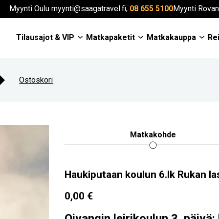
Myynti Oulu myynti@saagatravel.fi,
08 655 5100
Myynti Rovan
Tilausajot & VIP
Matkapaketit
Matkakauppa
Rei
Ostoskori
Matkakohde
Haukiputaan koulun 6.lk Rukan la
0,00
€
Oivangin leirikoulun 3. päivä