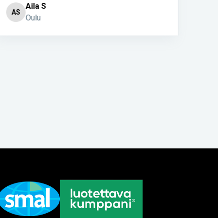
Aila S
AS
Oulu