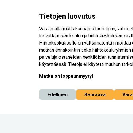
Tietojen luovutus
Varaamalla matkakaupasta hissilipun, välineet
luovuttamisen koulun ja hiihtokeskuksen käyttö
Hiihtokeskukselle on välttämätöntä ilmoittaa 
määrän ennakointiin sekä hiihtokouluryhmien 
palveluja ostaneiden henkilöiden tunnistamis
käytettäessä. Tietoja ei käytetä muuhun tarko
Matka on loppuunmyyty!
Edellinen
Seuraava
Vara