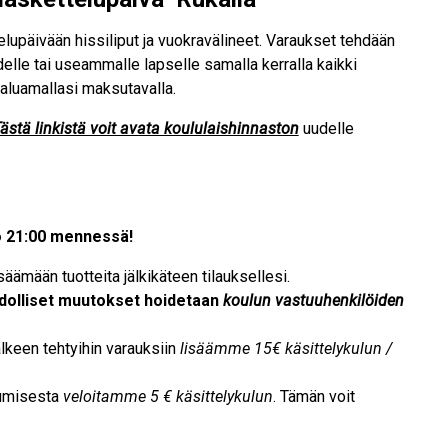
lupäivään hissiliput ja vuokravälineet. Varaukset tehdään
elle tai useammalle lapselle samalla kerralla kaikki
haluamallasi maksutavalla.
ästä linkistä voit avata koululaishinnaston
uudelle
o 21:00 mennessä!
äämään tuotteita jälkikäteen tilauksellesi.
dolliset muutokset hoidetaan
koulun vastuuhenkilöiden
älkeen tehtyihin varauksiin
lisäämme 15€ käsittelykulun /
rumisesta
veloitamme 5 € käsittelykulun
. Tämän voit