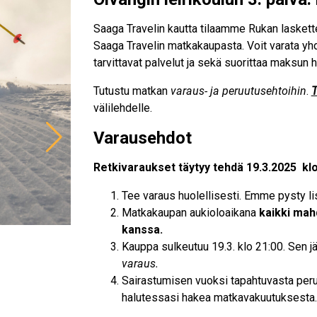
Saaga Travelin kautta tilaamme Rukan laskette
Saaga Travelin matkakaupasta. Voit varata yhd
tarvittavat palvelut ja sekä suorittaa maksun 
Tutustu matkan
varaus- ja peruutusehtoihin
.
T
välilehdelle.
Varausehdot
Retkivaraukset täytyy tehdä 19.3.2025 kl
Tee varaus huolellisesti. Emme pysty lis
Matkakaupan aukioloaikana
kaikki mah
kanssa.
Kauppa sulkeutuu 19.3. klo 21:00. Sen j
varaus.
Sairastumisen vuoksi tapahtuvasta pe
halutessasi hakea matkavakuutuksesta.