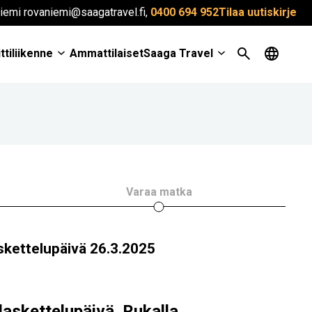
iemi rovaniemi@saagatravel.fi,
0400 694 952
Tilaa uutiskirje
ttiliikenne
Ammattilaiset
Saaga Travel
Varaa matka
skettelupäivä 26.3.2025
: laskettelupäivä Rukalla