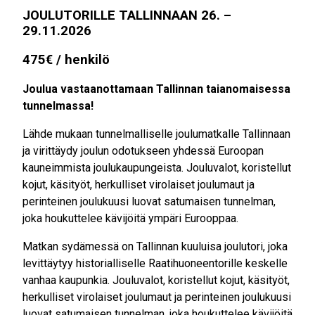
JOULUTORILLE TALLINNAAN 26. –
29.11.2026
475€ / henkilö
Joulua vastaanottamaan Tallinnan taianomaisessa
tunnelmassa!
Lähde mukaan tunnelmalliselle joulumatkalle Tallinnaan
ja virittäydy joulun odotukseen yhdessä Euroopan
kauneimmista joulukaupungeista. Jouluvalot, koristellut
kojut, käsityöt, herkulliset virolaiset joulumaut ja
perinteinen joulukuusi luovat satumaisen tunnelman,
joka houkuttelee kävijöitä ympäri Eurooppaa.
Matkan sydämessä on Tallinnan kuuluisa joulutori, joka
levittäytyy historialliselle Raatihuoneentorille keskelle
vanhaa kaupunkia. Jouluvalot, koristellut kojut, käsityöt,
herkulliset virolaiset joulumaut ja perinteinen joulukuusi
luovat satumaisen tunnelman, joka houkuttelee kävijöitä