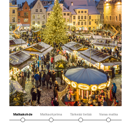
Matkakohde
Matkaohjelma
Tärkeää tietää
Varaa matka