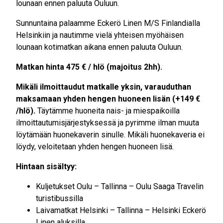
lounaan ennen paluuta Ouluun.
Sunnuntaina palaamme Eckerö Linen M/S Finlandialla
Helsinkiin ja nautimme vielä yhteisen myöhäisen
lounaan kotimatkan aikana ennen paluuta Ouluun.
Matkan hinta 475 € / hlö (majoitus 2hh).
Mikäli ilmoittaudut matkalle yksin, varauduthan
maksamaan yhden hengen huoneen lisän (+149 €
/hlö).
Täytämme huoneita nais- ja miespaikoilla
ilmoittautumisjärjestyksessä ja pyrimme ilman muuta
löytämään huonekaverin sinulle. Mikäli huonekaveria ei
löydy, veloitetaan yhden hengen huoneen lisä.
Hintaan sisältyy:
Kuljetukset Oulu – Tallinna – Oulu Saaga Travelin
turistibussilla
Laivamatkat Helsinki – Tallinna – Helsinki Eckerö
Linen aluksilla