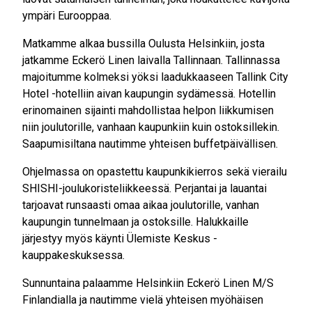
ympäri Eurooppaa.
Matkamme alkaa bussilla Oulusta Helsinkiin, josta
jatkamme Eckerö Linen laivalla Tallinnaan. Tallinnassa
majoitumme kolmeksi yöksi laadukkaaseen Tallink City
Hotel -hotelliin aivan kaupungin sydämessä. Hotellin
erinomainen sijainti mahdollistaa helpon liikkumisen
niin joulutorille, vanhaan kaupunkiin kuin ostoksillekin.
Saapumisiltana nautimme yhteisen buffetpäivällisen.
Ohjelmassa on opastettu kaupunkikierros sekä vierailu
SHISHI-joulukoristeliikkeessä. Perjantai ja lauantai
tarjoavat runsaasti omaa aikaa joulutorille, vanhan
kaupungin tunnelmaan ja ostoksille. Halukkaille
järjestyy myös käynti
Ülemiste Keskus
-
kauppakeskuksessa.
Sunnuntaina palaamme Helsinkiin Eckerö Linen M/S
Finlandialla ja nautimme vielä yhteisen myöhäisen