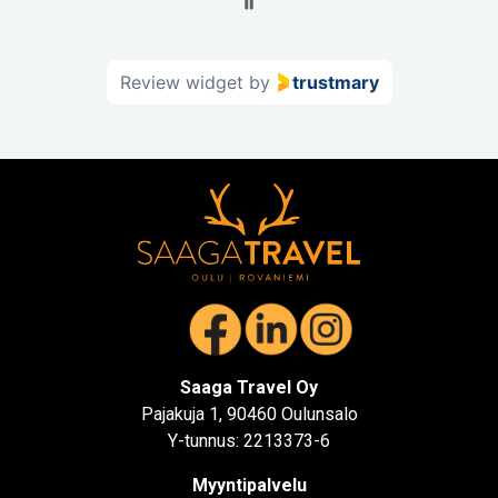
52
Review widget
by
trustmary
Saaga Travel Oy
Pajakuja 1, 90460 Oulunsalo
Y-tunnus: 2213373-6
Myyntipalvelu