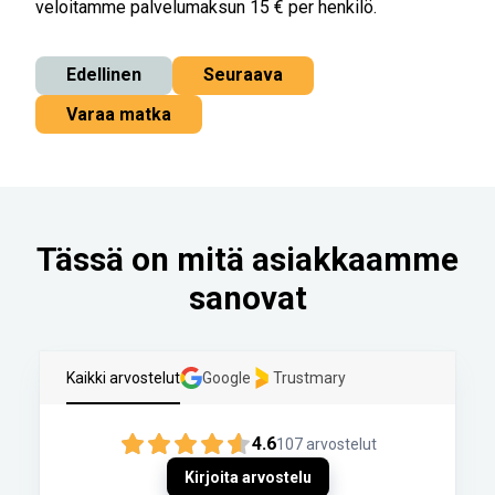
veloitamme palvelumaksun 15 € per henkilö.
Edellinen
Seuraava
Varaa matka
Tässä on mitä asiakkaamme
sanovat
Kaikki arvostelut
Google
Trustmary
4.6
107
arvostelut
Kirjoita arvostelu