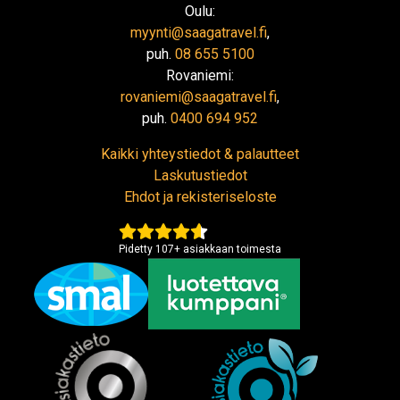
Oulu:
myynti@saagatravel.fi
,
puh.
08 655 5100
Rovaniemi:
rovaniemi@saagatravel.fi
,
puh.
0400 694 952
Kaikki yhteystiedot & palautteet
Laskutustiedot
Ehdot ja rekisteriseloste
Pidetty
107
+
asiakkaan toimesta