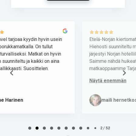
Etelä-Norjan kiertomatka 21.–28.5.2026!
A
Hienosti suunniteltu matka ja kaikki asiat
järjestyi Norjan hotellilakosta huolimatta!
Saimme nähdä huikeat Norjan vuoristot ja
matkaoppaamme Tarja kertoi as...
Näytä enemmän
maili hernetkoski
Page
2
2 / 52
of