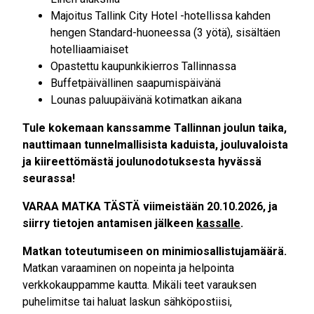
Majoitus Tallink City Hotel -hotellissa kahden
hengen Standard-huoneessa (3 yötä), sisältäen
hotelliaamiaiset
Opastettu kaupunkikierros Tallinnassa
Buffetpäivällinen saapumispäivänä
Lounas paluupäivänä kotimatkan aikana
Tule kokemaan kanssamme Tallinnan joulun taika,
nauttimaan tunnelmallisista kaduista, jouluvaloista
ja kiireettömästä joulunodotuksesta hyvässä
seurassa!
VARAA MATKA TÄSTÄ viimeistään 20
.10.2026, ja
s
iirry tietojen antamisen jälkeen
kassalle
.
Matkan toteutumiseen on minimiosallistujamäärä.
Matkan varaaminen on nopeinta ja helpointa
verkkokauppamme kautta. Mikäli teet varauksen
puhelimitse tai haluat laskun sähköpostiisi,