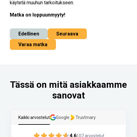
käytetä muuhun tarkoitukseen.
Matka on loppuunmyyty!
Edellinen
Seuraava
Varaa matka
Tässä on mitä asiakkaamme
sanovat
Kaikki arvostelut
Google
Trustmary
4.6
107
arvostelut