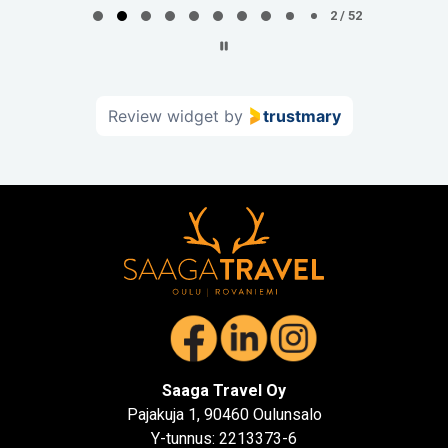
2
2 / 52
of
52
Review widget
by
trustmary
Saaga Travel Oy
Pajakuja 1, 90460 Oulunsalo
Y-tunnus: 2213373-6