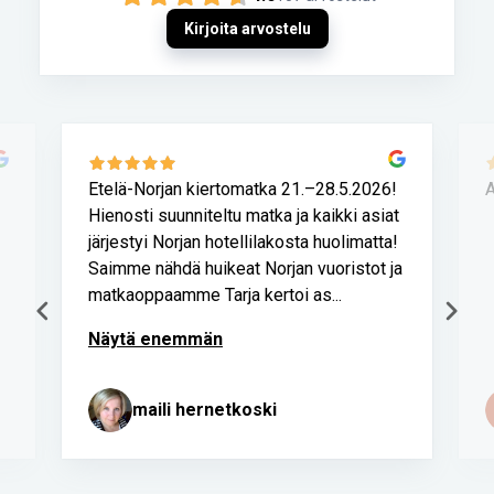
Kirjoita arvostelu
Etelä-Norjan kiertomatka 21.–28.5.2026!
A
Hienosti suunniteltu matka ja kaikki asiat
järjestyi Norjan hotellilakosta huolimatta!
Saimme nähdä huikeat Norjan vuoristot ja
matkaoppaamme Tarja kertoi as...
Näytä enemmän
maili hernetkoski
Page