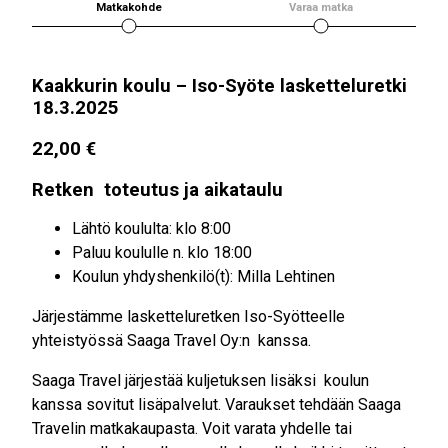
Matkakohde
Varaa matka
Kaakkurin koulu – Iso-Syöte lasketteluretki
18.3.2025
22,00
€
Retken toteutus ja aikataulu
Lähtö koululta: klo 8:00
Paluu koululle n. klo 18:00
Koulun yhdyshenkilö(t): Milla Lehtinen
Järjestämme lasketteluretken Iso-Syötteelle
yhteistyössä Saaga Travel Oy:n kanssa.
Saaga Travel järjestää kuljetuksen lisäksi koulun
kanssa sovitut lisäpalvelut. Varaukset tehdään Saaga
Travelin matkakaupasta. Voit varata yhdelle tai