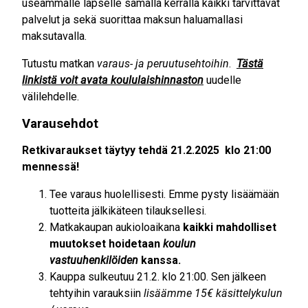
useammalle lapselle samalla kerralla kaikki tarvittavat
palvelut ja sekä suorittaa maksun haluamallasi
maksutavalla.
Tutustu matkan
varaus- ja peruutusehtoihin
.
Tästä
linkistä voit avata koululaishinnaston
uudelle
välilehdelle.
Varausehdot
Retkivaraukset täytyy tehdä 21.2.2025 klo 21:00
mennessä!
Tee varaus huolellisesti. Emme pysty lisäämään
tuotteita jälkikäteen tilauksellesi.
Matkakaupan aukioloaikana
kaikki mahdolliset
muutokset hoidetaan
koulun
vastuuhenkilöiden
kanssa.
Kauppa sulkeutuu 21.2. klo 21:00. Sen jälkeen
tehtyihin varauksiin
lisäämme 15€ käsittelykulun