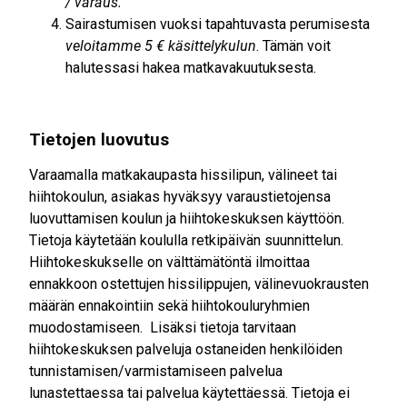
/ varaus.
Sairastumisen vuoksi tapahtuvasta perumisesta
veloitamme 5 € käsittelykulun
. Tämän voit
halutessasi hakea matkavakuutuksesta.
Tietojen luovutus
Varaamalla matkakaupasta hissilipun, välineet tai
hiihtokoulun, asiakas hyväksyy varaustietojensa
luovuttamisen koulun ja hiihtokeskuksen käyttöön.
Tietoja käytetään koululla retkipäivän suunnittelun.
Hiihtokeskukselle on välttämätöntä ilmoittaa
ennakkoon ostettujen hissilippujen, välinevuokrausten
määrän ennakointiin sekä hiihtokouluryhmien
muodostamiseen. Lisäksi tietoja tarvitaan
hiihtokeskuksen palveluja ostaneiden henkilöiden
tunnistamisen/varmistamiseen palvelua
lunastettaessa tai palvelua käytettäessä. Tietoja ei