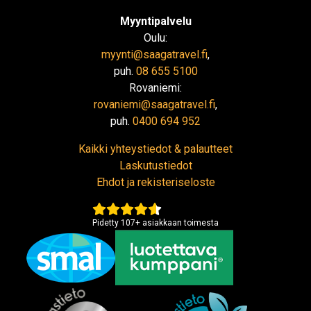
Myyntipalvelu
Oulu:
myynti@saagatravel.fi
,
puh.
08 655 5100
Rovaniemi:
rovaniemi@saagatravel.fi
,
puh.
0400 694 952
Kaikki yhteystiedot & palautteet
Laskutustiedot
Ehdot ja rekisteriseloste
Pidetty
107
+
asiakkaan toimesta