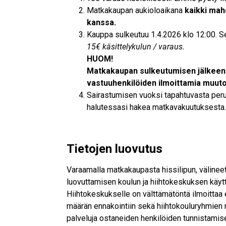
Matkakaupan aukioloaikana
kaikki mah
kanssa.
Kauppa sulkeutuu 1.4.2026 klo 12:00. Se
15€ käsittelykulun / varaus.
HUOM!
Matkakaupan sulkeutumisen jälkeen 
vastuuhenkilöiden ilmoittamia muutoks
Sairastumisen vuoksi tapahtuvasta pe
halutessasi hakea matkavakuutuksesta.
Tietojen luovutus
Varaamalla matkakaupasta hissilipun, välineet
luovuttamisen koulun ja hiihtokeskuksen käyttö
Hiihtokeskukselle on välttämätöntä ilmoittaa 
määrän ennakointiin sekä hiihtokouluryhmien 
palveluja ostaneiden henkilöiden tunnistamis