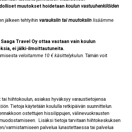
dolliset muutokset hoidetaan
koulun vastuuhenkilöiden
n jälkeen tehtyihin
varauksiin tai muutoksiin
lisäämme
Saaga Travel Oy ottaa vastaan vain koulun
ia, ei jälki-ilmoittautuneita.
rumisesta
veloitamme 10 € käsittelykulun
. Tämän voit
 tai hiihtokoulun, asiakas hyväksyy varaustietojensa
ön. Tietoja käytetään koululla retkipäivän suunnittelun.
ennakkoon ostettujen hissilippujen, välinevuokrausten
muodostamiseen. Lisäksi tietoja tarvitaan hiihtokeskuksen
en/varmistamiseen palvelua lunastettaessa tai palvelua