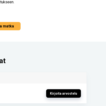
itukseen.
a matka
at
Kirjoita arvostelu