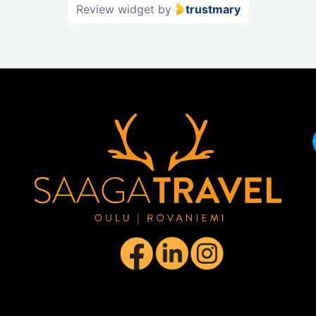
Review widget
by
trustmary