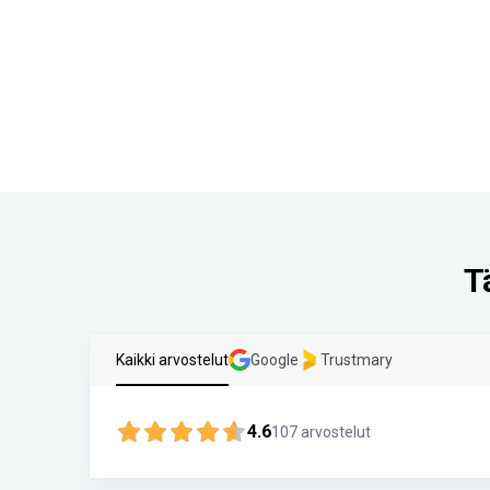
T
Kaikki arvostelut
Google
Trustmary
4.6
107
arvostelut