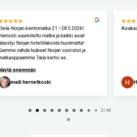
Asiakaspalvelu loistavaa!!!
Heidi Salumäe
2 / 52