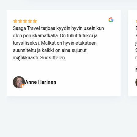
n
Etelä-Norjan kiertomatka 21.–28.5.2026!
Hienosti suunniteltu matka ja kaikki asiat
järjestyi Norjan hotellilakosta huolimatta!
Saimme nähdä huikeat Norjan vuoristot ja
matkaoppaamme Tarja kertoi as...
Näytä enemmän
maili hernetkoski
Page
2
of
52