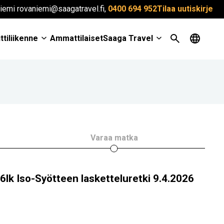
iemi rovaniemi@saagatravel.fi,
0400 694 952
Tilaa uutiskirje
ttiliikenne
Ammattilaiset
Saaga Travel
Varaa matka
6lk Iso-Syötteen lasketteluretki 9.4.2026