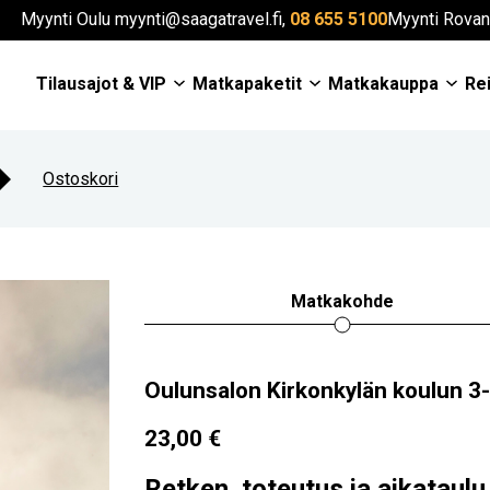
Myynti Oulu myynti@saagatravel.fi,
08 655 5100
Myynti Rovan
Tilausajot & VIP
Matkapaketit
Matkakauppa
Rei
Ostoskori
Matkakohde
Oulunsalon Kirkonkylän koulun 3-
23,00
€
Retken toteutus ja aikataulu