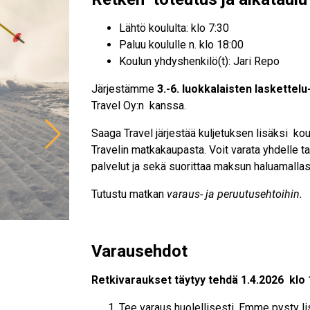
Lähtö koululta: klo 7:30
Paluu koululle n. klo 18:00
Koulun yhdyshenkilö(t): Jari Repo
Järjestämme
3.-6. luokkalaisten laskettelu
Travel Oy:n kanssa.
Saaga Travel järjestää kuljetuksen lisäksi ko
Travelin matkakaupasta. Voit varata yhdelle ta
palvelut ja sekä suorittaa maksun haluamallas
Tutustu matkan
varaus- ja peruutusehtoihin.
Varausehdot
Retkivaraukset täytyy tehdä 1.4.2026 klo
Tee varaus huolellisesti. Emme pysty lis