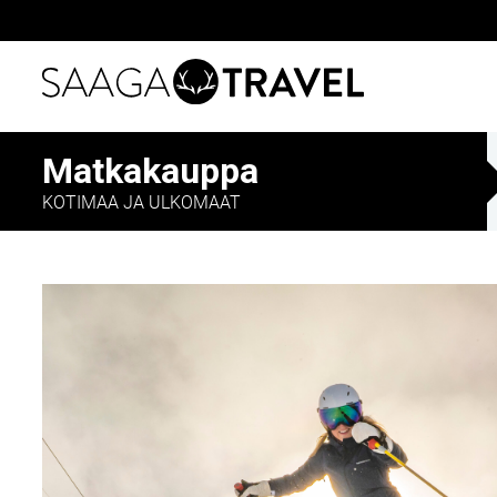
Siirry
Matkakauppa
suoraan
sisältöön
KOTIMAA JA ULKOMAAT