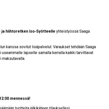
- ja hiihtoretken Iso-Syötteelle
yhteistyössä Saaga
ulun kanssa sovitut lisäpalvelut. Varaukset tehdään Saaga
i useammalle lapselle samalla kerralla kaikki tarvittavat
i maksutavalla.
 12:00 mennessä!
äämään tuotteita jälkikäteen tilauksellesi.