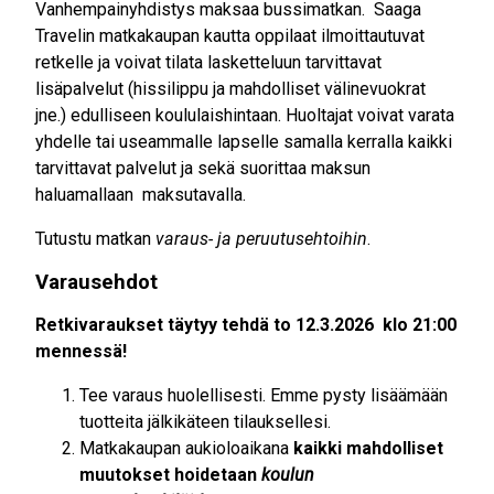
Vanhempainyhdistys maksaa bussimatkan. Saaga
Travelin matkakaupan kautta oppilaat ilmoittautuvat
retkelle ja voivat tilata lasketteluun tarvittavat
lisäpalvelut (hissilippu ja mahdolliset välinevuokrat
jne.) edulliseen koululaishintaan. Huoltajat voivat varata
yhdelle tai useammalle lapselle samalla kerralla kaikki
tarvittavat palvelut ja sekä suorittaa maksun
haluamallaan maksutavalla.
Tutustu matkan
varaus- ja peruutusehtoihin
.
Varausehdot
Retkivaraukset täytyy tehdä to 12.3.2026 klo 21:00
mennessä!
Tee varaus huolellisesti. Emme pysty lisäämään
tuotteita jälkikäteen tilauksellesi.
Matkakaupan aukioloaikana
kaikki mahdolliset
muutokset hoidetaan
koulun