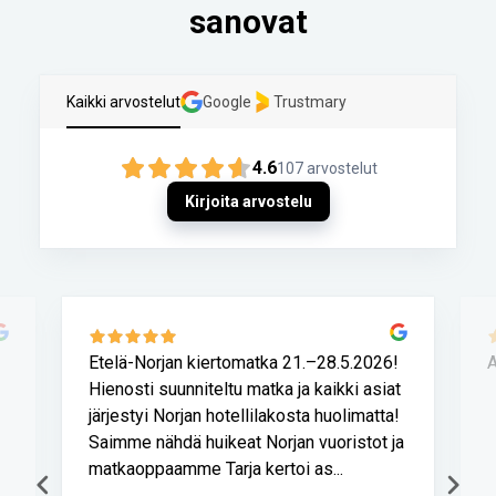
sanovat
Kaikki arvostelut
Google
Trustmary
4.6
107
arvostelut
Kirjoita arvostelu
Etelä-Norjan kiertomatka 21.–28.5.2026!
A
Hienosti suunniteltu matka ja kaikki asiat
järjestyi Norjan hotellilakosta huolimatta!
Saimme nähdä huikeat Norjan vuoristot ja
matkaoppaamme Tarja kertoi as...