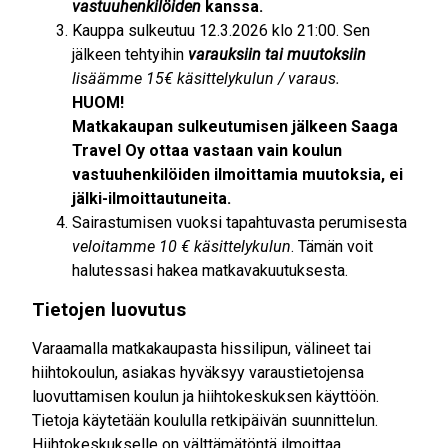
vastuuhenkilöiden
kanssa.
Kauppa sulkeutuu 12.3.2026 klo 21:00. Sen
jälkeen tehtyihin
varauksiin tai muutoksiin
lisäämme 15€ käsittelykulun / varaus.
HUOM!
Matkakaupan sulkeutumisen jälkeen Saaga
Travel Oy ottaa vastaan vain koulun
vastuuhenkilöiden ilmoittamia muutoksia, ei
jälki-ilmoittautuneita.
Sairastumisen vuoksi tapahtuvasta perumisesta
veloitamme 10 € käsittelykulun
. Tämän voit
halutessasi hakea matkavakuutuksesta.
Tietojen luovutus
Varaamalla matkakaupasta hissilipun, välineet tai
hiihtokoulun, asiakas hyväksyy varaustietojensa
luovuttamisen koulun ja hiihtokeskuksen käyttöön.
Tietoja käytetään koululla retkipäivän suunnittelun.
Hiihtokeskukselle on välttämätöntä ilmoittaa