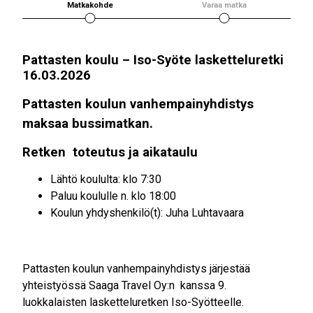
Matkakohde
Varaa matka
Pattasten koulu – Iso-Syöte lasketteluretki
16.03.2026
Pattasten koulun vanhempainyhdistys
maksaa bussimatkan.
Retken toteutus ja aikataulu
Lähtö koululta: klo 7:30
Paluu koululle n. klo 18:00
Koulun yhdyshenkilö(t): Juha Luhtavaara
Pattasten koulun vanhempainyhdistys järjestää
yhteistyössä Saaga Travel Oy:n kanssa 9.
luokkalaisten lasketteluretken Iso-Syötteelle.