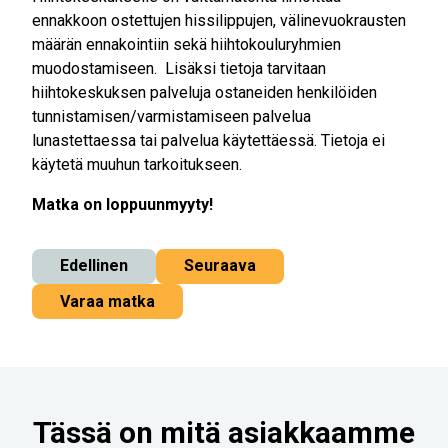
ennakkoon ostettujen hissilippujen, välinevuokrausten
määrän ennakointiin sekä hiihtokouluryhmien
muodostamiseen. Lisäksi tietoja tarvitaan
hiihtokeskuksen palveluja ostaneiden henkilöiden
tunnistamisen/varmistamiseen palvelua
lunastettaessa tai palvelua käytettäessä. Tietoja ei
käytetä muuhun tarkoitukseen.
Matka on loppuunmyyty!
Edellinen
Seuraava
Varaa matka
Tässä on mitä asiakkaamme