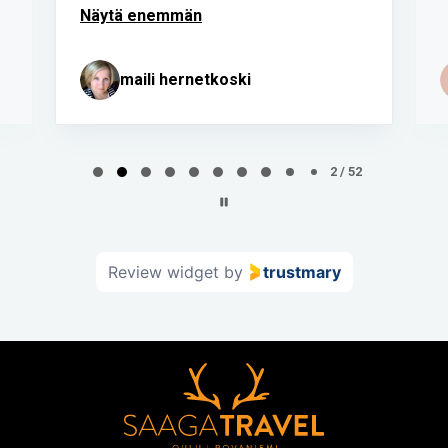
Näytä enemmän
maili hernetkoski
Page
2
2 / 52
of
52
Review widget
by
trustmary