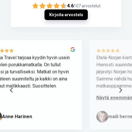
4.6
107
arvostelut
Kirjoita arvostelu
Etelä-Norjan kiertomatka 21.–28.5.2026!
A
Hienosti suunniteltu matka ja kaikki asiat
järjestyi Norjan hotellilakosta huolimatta!
Saimme nähdä huikeat Norjan vuoristot ja
matkaoppaamme Tarja kertoi as...
Näytä enemmän
maili hernetkoski