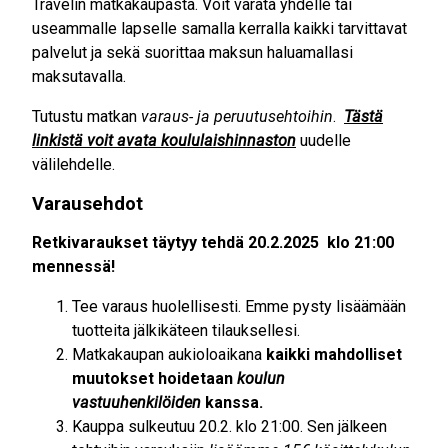
Travelin matkakaupasta. Voit varata yhdelle tai
useammalle lapselle samalla kerralla kaikki tarvittavat
palvelut ja sekä suorittaa maksun haluamallasi
maksutavalla.
Tutustu matkan
varaus- ja peruutusehtoihin
.
Tästä
linkistä voit avata koululaishinnaston
uudelle
välilehdelle.
Varausehdot
Retkivaraukset täytyy tehdä 20.2.2025 klo 21:00
mennessä!
Tee varaus huolellisesti. Emme pysty lisäämään
tuotteita jälkikäteen tilauksellesi.
Matkakaupan aukioloaikana
kaikki mahdolliset
muutokset hoidetaan
koulun
vastuuhenkilöiden
kanssa.
Kauppa sulkeutuu 20.2. klo 21:00. Sen jälkeen