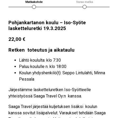
Matkakohde
Varaa matka
Pohjankartanon koulu – Iso-Syöte
lasketteluretki 19.3.2025
22,00
€
Retken toteutus ja aikataulu
Lähtö koululta: klo 7:30
Paluu koululle n. klo 18:00
Koulun yhdyshenkilö(t): Seppo Lintulahti, Minna
Pessala
Järjestämme lasketteluretken Iso-Syötteelle
yhteistyössä Saaga Travel Oy:n kanssa.
Saaga Travel järjestää kuljetuksen lisäksi koulun
kanssa sovitut lisäpalvelut. Varaukset tehdään Saaga