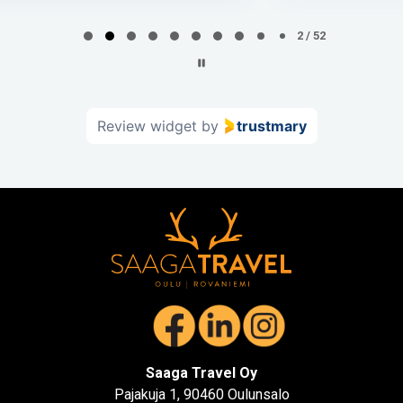
Page
2
2 / 52
of
52
Review widget
by
trustmary
Saaga Travel Oy
Pajakuja 1, 90460 Oulunsalo