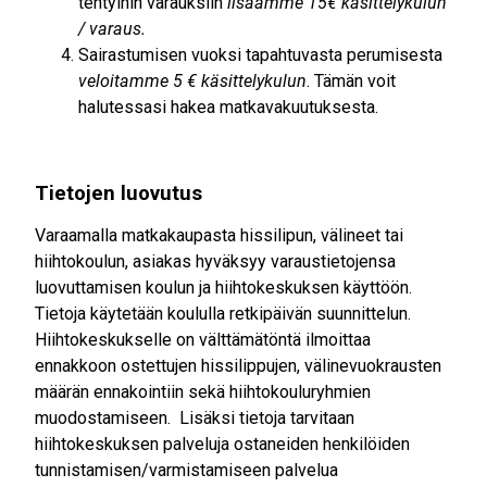
tehtyihin varauksiin
lisäämme 15€ käsittelykulun
/ varaus.
Sairastumisen vuoksi tapahtuvasta perumisesta
veloitamme 5 € käsittelykulun
. Tämän voit
halutessasi hakea matkavakuutuksesta.
Tietojen luovutus
Varaamalla matkakaupasta hissilipun, välineet tai
hiihtokoulun, asiakas hyväksyy varaustietojensa
luovuttamisen koulun ja hiihtokeskuksen käyttöön.
Tietoja käytetään koululla retkipäivän suunnittelun.
Hiihtokeskukselle on välttämätöntä ilmoittaa
ennakkoon ostettujen hissilippujen, välinevuokrausten
määrän ennakointiin sekä hiihtokouluryhmien
muodostamiseen. Lisäksi tietoja tarvitaan
hiihtokeskuksen palveluja ostaneiden henkilöiden
tunnistamisen/varmistamiseen palvelua