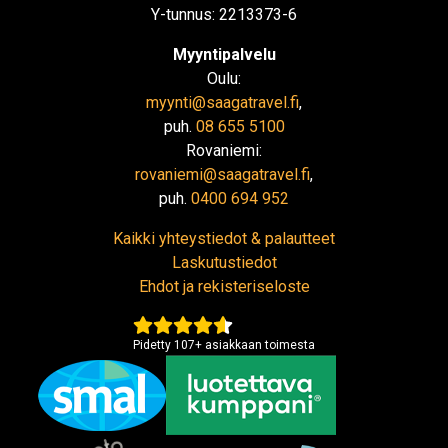
Y-tunnus: 2213373-6
Myyntipalvelu
Oulu:
myynti@saagatravel.fi
,
puh.
08 655 5100
Rovaniemi:
rovaniemi@saagatravel.fi
,
puh.
0400 694 952
Kaikki yhteystiedot & palautteet
Laskutustiedot
Ehdot ja rekisteriseloste
Pidetty
107
+
asiakkaan toimesta