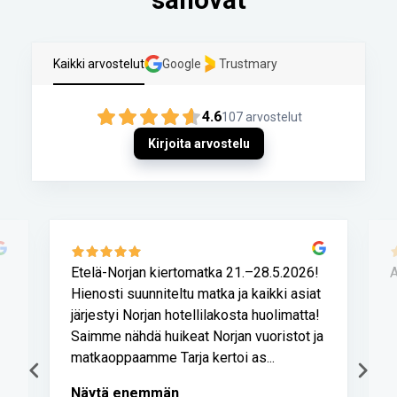
sanovat
Kaikki arvostelut
Google
Trustmary
4.6
107
arvostelut
Kirjoita arvostelu
Etelä-Norjan kiertomatka 21.–28.5.2026!
A
Hienosti suunniteltu matka ja kaikki asiat
järjestyi Norjan hotellilakosta huolimatta!
Saimme nähdä huikeat Norjan vuoristot ja
matkaoppaamme Tarja kertoi as...
Näytä enemmän