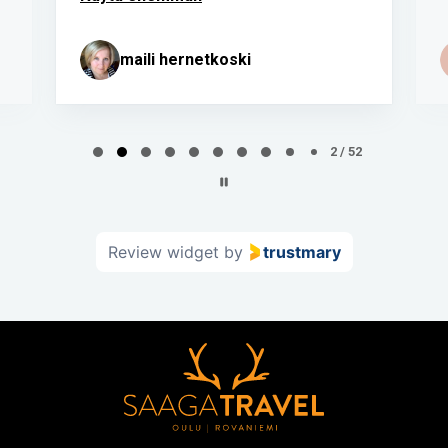
maili hernetkoski
Page
2
2 / 52
of
52
Review widget
by
trustmary