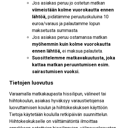
Jos asiakas peruu jo ostetun matkan
viimeistään kolme vuorokautta ennen
lähtöä,
pidätämme peruutuskuluina 10
euroa/varaus ja palautamme lopun
maksetusta summasta.
Jos asiakas peruu ostamansa matkan
myöhemmin kuin kolme vuorokautta
ennen lähtöä,
ei maksua palauteta.
Suosittelemme matkavakuutusta, joka
kattaa matkan peruuntumisen esim.
sairastumisen vuoksi.
Tietojen luovutus
Varaamalla matkakaupasta hissilipun, välineet tai
hiihtokoulun, asiakas hyväksyy varaustietojensa
luovuttamisen koulun ja hiihtokeskuksen käyttöön.
Tietoja käytetään koululla retkipäivän suunnittelun.
Hiihtokeskukselle on välttämätöntä ilmoittaa