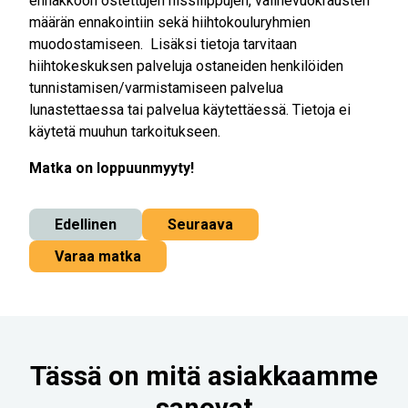
ennakkoon ostettujen hissilippujen, välinevuokrausten
määrän ennakointiin sekä hiihtokouluryhmien
muodostamiseen. Lisäksi tietoja tarvitaan
hiihtokeskuksen palveluja ostaneiden henkilöiden
tunnistamisen/varmistamiseen palvelua
lunastettaessa tai palvelua käytettäessä. Tietoja ei
käytetä muuhun tarkoitukseen.
Matka on loppuunmyyty!
Edellinen
Seuraava
Varaa matka
Tässä on mitä asiakkaamme