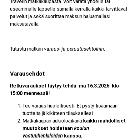
Travelin matkakaupasta. Voit varata yhdelle tai
useammalle lapselle samalla kerralla kaikki tarvittavat
palvelut ja sekä suorittaa maksun haluamallasi
maksutavalla.
Tutustu matkan
varaus- ja peruutusehtoihin
.
Varausehdot
Retkivaraukset täytyy tehdä ma 16.3.2026 klo
15:00 mennessä!
Tee varaus huolellisesti. Et pysty lisäämään
tuotteita jälkikäteen tilauksellesi.
Matkakaupan aukioloaikana
kaikki mahdolliset
muutokset hoidetaan
koulun
vastuuhenkilöiden
kanssa.