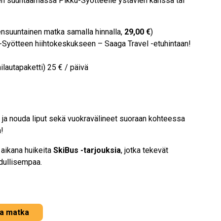
tten suuntaamassa Pikku-Syötteelle ystävien kanssa tai
nsuuntainen matka samalla hinnalla,
29,00 €
)
Syötteen hiihtokeskukseen – Saaga Travel -etuhintaan!
ilautapaketti) 25 € / päivä
a nouda liput sekä vuokravälineet suoraan kohteessa
!
aikana huikeita
SkiBus -tarjouksia
, jotka tekevät
dullisempaa.
a matka