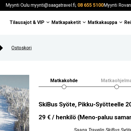
Myynti Oulu myynti@saagatravel.fi,
08 655 5100
Myynti Rovan
Tilausajot & VIP
Matkapaketit
Matkakauppa
Rei
Ostoskori
Matkakohde
Matkaohjelm
SkiBus Syöte, Pikku-Syötteelle 
29 € / henkilö (Meno-paluu sama
Saaga Travelin SkiBus Syöte 