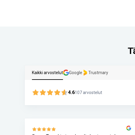
T
Kaikki arvostelut
Google
Trustmary
4.6
107
arvostelut