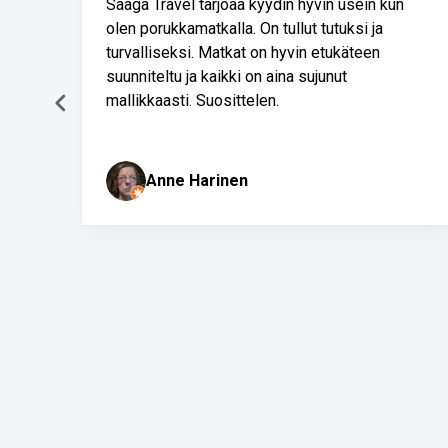
n
Etelä-Norjan kiertomatka 21.–28.5.2026!
Hienosti suunniteltu matka ja kaikki asiat
järjestyi Norjan hotellilakosta huolimatta!
Saimme nähdä huikeat Norjan vuoristot ja
matkaoppaamme Tarja kertoi as...
Näytä enemmän
maili hernetkoski
Page
2
of
52