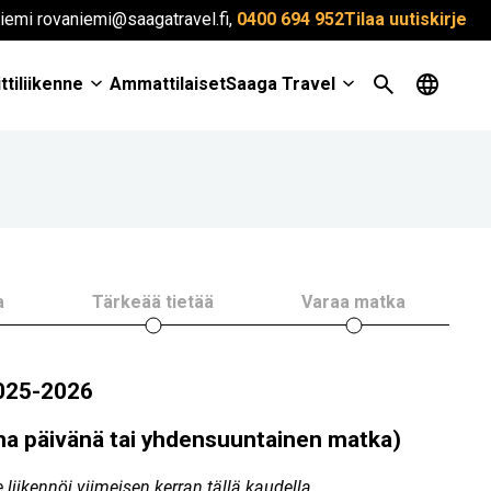
iemi rovaniemi@saagatravel.fi,
0400 694 952
Tilaa uutiskirje
ttiliikenne
Ammattilaiset
Saaga Travel
a
Tärkeää tietää
Varaa matka
2025-2026
na päivänä tai yhdensuuntainen matka)
liikennöi viimeisen kerran tällä kaudella.