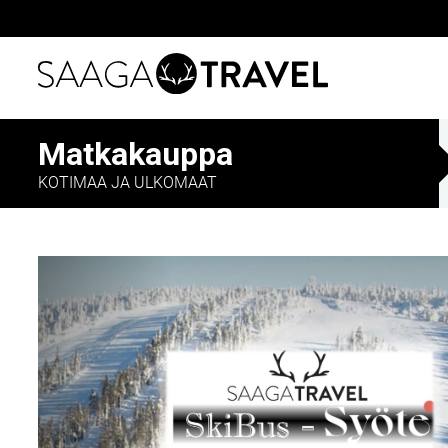
Siirry
Matkakauppa
suoraan
sisältöön
KOTIMAA JA ULKOMAAT