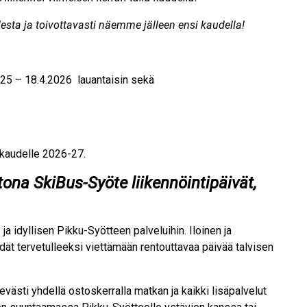
sta ja toivottavasti näemme jälleen ensi kaudella!
025 – 18.4.2026 lauantaisin sekä
kaudelle 2026-27.
tona SkiBus-Syöte liikennöintipäivät,
 ja idyllisen Pikku-Syötteen palveluihin. Iloinen ja
dät tervetulleeksi viettämään rentouttavaa päivää talvisen
sti yhdellä ostoskerralla matkan ja kaikki lisäpalvelut