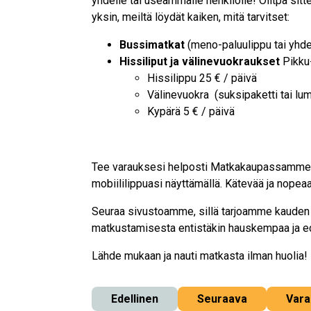
yhdelle tai useammalle henkilölle! Olitpa si
yksin, meiltä löydät kaiken, mitä tarvitset:
Bussimatkat
(meno-paluulippu tai yhde
Hissiliput ja välinevuokraukset
Pikku-
Hissilippu 25 € / päivä
Välinevuokra (suksipaketti tai lum
Kypärä 5 € / päivä
Tee varauksesi helposti Matkakaupassamme j
mobiililippuasi näyttämällä. Kätevää ja nopeaa
Seuraa sivustoamme, sillä tarjoamme kauden 
matkustamisesta entistäkin hauskempaa ja e
Lähde mukaan ja nauti matkasta ilman huolia!
Edellinen
Seuraava
Vara