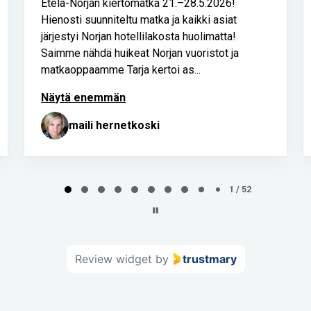
Asiakaspalvelu loistavaa!!!
Heidi Salumäe
2 / 52
Review widget
by
trustmary