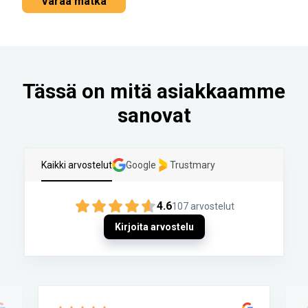
Varaa matka
Tässä on mitä asiakkaamme
sanovat
Kaikki arvostelut
Google
Trustmary
4.6
107
arvostelut
Kirjoita arvostelu