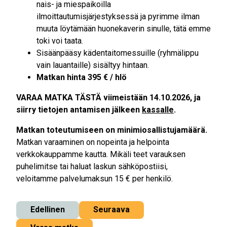
nais- ja miespaikoilla
ilmoittautumisjärjestyksessä ja pyrimme ilman
muuta löytämään huonekaverin sinulle, tätä emme
toki voi taata.
Sisäänpääsy kädentaitomessuille (ryhmälippu
vain lauantaille) sisältyy hintaan.
Matkan hinta 395 € / hlö
VARAA MATKA TÄSTÄ viimeistään 14
.10.2026, ja
s
iirry tietojen antamisen jälkeen
kassalle
.
Matkan toteutumiseen on minimiosallistujamäärä.
Matkan varaaminen on nopeinta ja helpointa
verkkokauppamme kautta. Mikäli teet varauksen
puhelimitse tai haluat laskun sähköpostiisi,
veloitamme palvelumaksun 15 € per henkilö.
Edellinen
Seuraava