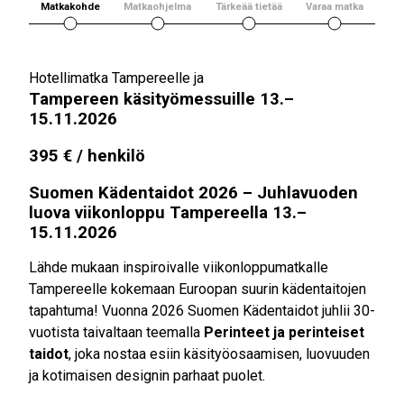
Matkakohde
Matkaohjelma
Tärkeää tietää
Varaa matka
Hotellimatka Tampereelle ja
Tampereen käsityömessuille 13.–
15.11.2026
395 € / henkilö
Suomen Kädentaidot 2026 – Juhlavuoden
luova viikonloppu Tampereella 13.–
15.11.2026
Lähde mukaan inspiroivalle viikonloppumatkalle
Tampereelle kokemaan Euroopan suurin kädentaitojen
tapahtuma! Vuonna 2026 Suomen Kädentaidot juhlii 30-
vuotista taivaltaan teemalla
Perinteet ja perinteiset
taidot
, joka nostaa esiin käsityöosaamisen, luovuuden
ja kotimaisen designin parhaat puolet.