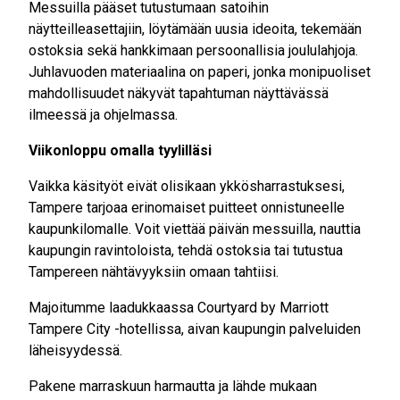
Messuilla pääset tutustumaan satoihin
näytteilleasettajiin, löytämään uusia ideoita, tekemään
ostoksia sekä hankkimaan persoonallisia joululahjoja.
Juhlavuoden materiaalina on paperi, jonka monipuoliset
mahdollisuudet näkyvät tapahtuman näyttävässä
ilmeessä ja ohjelmassa.
Viikonloppu omalla tyylilläsi
Vaikka käsityöt eivät olisikaan ykkösharrastuksesi,
Tampere tarjoaa erinomaiset puitteet onnistuneelle
kaupunkilomalle. Voit viettää päivän messuilla, nauttia
kaupungin ravintoloista, tehdä ostoksia tai tutustua
Tampereen nähtävyyksiin omaan tahtiisi.
Majoitumme laadukkaassa Courtyard by Marriott
Tampere City -hotellissa, aivan kaupungin palveluiden
läheisyydessä.
Pakene marraskuun harmautta ja lähde mukaan