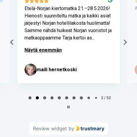
Etelä-Norjan kiertomatka 21.–28.5.2026!
A
Hienosti suunniteltu matka ja kaikki asiat
järjestyi Norjan hotellilakosta huolimatta!
Saimme nähdä huikeat Norjan vuoristot ja
matkaoppaamme Tarja kertoi as...
Näytä enemmän
maili hernetkoski
Page
2
2 / 52
of
52
Review widget
by
trustmary