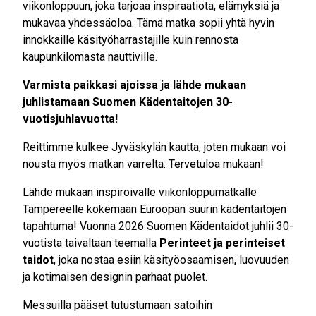
viikonloppuun, joka tarjoaa inspiraatiota, elämyksiä ja
mukavaa yhdessäoloa. Tämä matka sopii yhtä hyvin
innokkaille käsityöharrastajille kuin rennosta
kaupunkilomasta nauttiville.
Varmista paikkasi ajoissa ja lähde mukaan
juhlistamaan Suomen Kädentaitojen 30-
vuotisjuhlavuotta!
Reittimme kulkee Jyväskylän kautta, joten mukaan voi
nousta myös matkan varrelta. Tervetuloa mukaan!
Lähde mukaan inspiroivalle viikonloppumatkalle
Tampereelle kokemaan Euroopan suurin kädentaitojen
tapahtuma! Vuonna 2026 Suomen Kädentaidot juhlii 30-
vuotista taivaltaan teemalla
Perinteet ja perinteiset
taidot
, joka nostaa esiin käsityöosaamisen, luovuuden
ja kotimaisen designin parhaat puolet.
Messuilla pääset tutustumaan satoihin