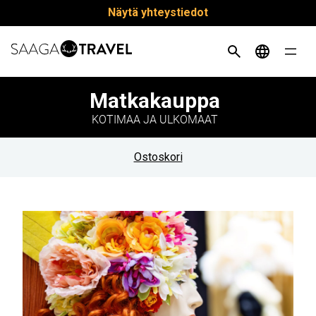
Siirry
Näytä yhteystiedot
suoraan
sisältöön
Matkakauppa
KOTIMAA JA ULKOMAAT
Ostoskori