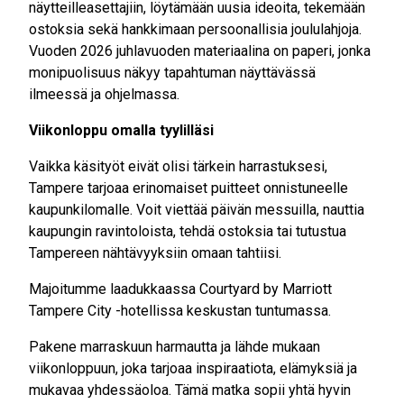
näytteilleasettajiin, löytämään uusia ideoita, tekemään
ostoksia sekä hankkimaan persoonallisia joululahjoja.
Vuoden 2026 juhlavuoden materiaalina on paperi, jonka
monipuolisuus näkyy tapahtuman näyttävässä
ilmeessä ja ohjelmassa.
Viikonloppu omalla tyylilläsi
Vaikka käsityöt eivät olisi tärkein harrastuksesi,
Tampere tarjoaa erinomaiset puitteet onnistuneelle
kaupunkilomalle. Voit viettää päivän messuilla, nauttia
kaupungin ravintoloista, tehdä ostoksia tai tutustua
Tampereen nähtävyyksiin omaan tahtiisi.
Majoitumme laadukkaassa Courtyard by Marriott
Tampere City -hotellissa keskustan tuntumassa.
Pakene marraskuun harmautta ja lähde mukaan
viikonloppuun, joka tarjoaa inspiraatiota, elämyksiä ja
mukavaa yhdessäoloa. Tämä matka sopii yhtä hyvin