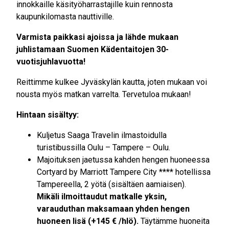
innokkaille käsityöharrastajille kuin rennosta
kaupunkilomasta nauttiville.
Varmista paikkasi ajoissa ja lähde mukaan
juhlistamaan Suomen Kädentaitojen 30-
vuotisjuhlavuotta!
Reittimme kulkee Jyväskylän kautta, joten mukaan voi
nousta myös matkan varrelta. Tervetuloa mukaan!
Hintaan sisältyy:
Kuljetus Saaga Travelin ilmastoidulla
turistibussilla Oulu – Tampere – Oulu.
Majoituksen jaetussa kahden hengen huoneessa
Cortyard by Marriott Tampere City **** hotellissa
Tampereella, 2 yötä (sisältäen aamiaisen).
Mikäli ilmoittaudut matkalle yksin,
varauduthan maksamaan yhden hengen
huoneen lisä (+145 € /hlö).
Täytämme huoneita