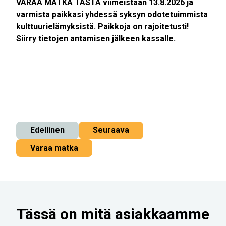
VARAA MATKA TÄSTÄ viimeistään 13
.8.2026 ja
varmista paikkasi yhdessä syksyn odotetuimmista
kulttuurielämyksistä. Paikkoja on rajoitetusti!
S
iirry tietojen antamisen jälkeen
kassalle
.
Edellinen
Seuraava
Varaa matka
Tässä on mitä asiakkaamme