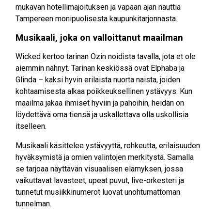
mukavan hotellimajoituksen ja vapaan ajan nauttia
Tampereen monipuolisesta kaupunkitarjonnasta.
Musikaali, joka on valloittanut maailman
Wicked kertoo tarinan Ozin noidista tavalla, jota et ole
aiemmin nähnyt. Tarinan keskiössä ovat Elphaba ja
Glinda – kaksi hyvin erilaista nuorta naista, joiden
kohtaamisesta alkaa poikkeuksellinen ystävyys. Kun
maailma jakaa ihmiset hyviin ja pahoihin, heidän on
löydettävä oma tiensä ja uskallettava olla uskollisia
itselleen.
Musikaali käsittelee ystävyyttä, rohkeutta, erilaisuuden
hyväksymistä ja omien valintojen merkitystä. Samalla
se tarjoaa näyttävän visuaalisen elämyksen, jossa
vaikuttavat lavasteet, upeat puvut, live-orkesteri ja
tunnetut musiikkinumerot luovat unohtumattoman
tunnelman.