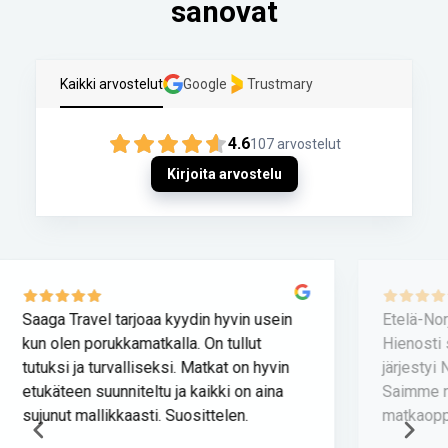
sanovat
Kaikki arvostelut
Google
Trustmary
4.6
107
arvostelut
Kirjoita arvostelu
Etelä-Norjan kiertomatka 21.–28.5.2026!
A
Hienosti suunniteltu matka ja kaikki asiat
järjestyi Norjan hotellilakosta huolimatta!
Saimme nähdä huikeat Norjan vuoristot ja
matkaoppaamme Tarja kertoi as...