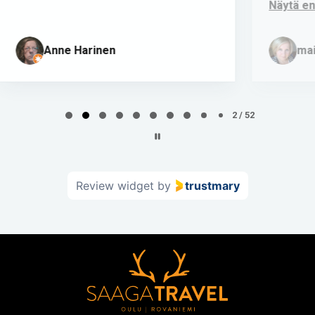
Näytä enemmän
maili hernetkoski
Page
2
2 / 52
of
52
Review widget
by
trustmary