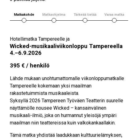
Matkakohde
Matkaohjelma
Tärkeää tietää
Varaa matka
Hotellimatka Tampereelle ja
Wicked-musikaaliviikonloppu Tampereella
4.–6.9.2026
395 € / henkilö
Lähde mukaan unohtumattomalle viikonloppumatkalle
Tampereelle kokemaan yksi maailman
rakastetuimmista musikaaleista.
Syksyllä 2026 Tampereen Työväen Teatterin suurelle
näyttämölle nousee Wicked – kansainvälinen
musikaali-ilmiö, joka on hurmannut yleisöjä ympäri
maailman niin teattereissa kuin valkokankaallakin.
Tämä matka yhdistää laadukkaan kulttuurielämyksen,