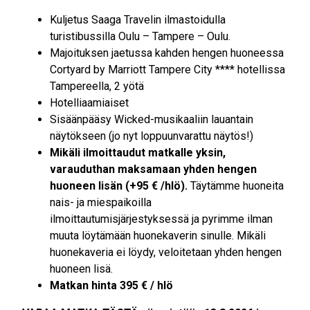
Kuljetus Saaga Travelin ilmastoidulla
turistibussilla Oulu – Tampere – Oulu.
Majoituksen jaetussa kahden hengen huoneessa
Cortyard by Marriott Tampere City **** hotellissa
Tampereella, 2 yötä
Hotelliaamiaiset
Sisäänpääsy Wicked-musikaaliin lauantain
näytökseen (jo nyt loppuunvarattu näytös!)
Mikäli ilmoittaudut matkalle yksin,
varauduthan maksamaan yhden hengen
huoneen lisän (+95 € /hlö).
Täytämme huoneita
nais- ja miespaikoilla
ilmoittautumisjärjestyksessä ja pyrimme ilman
muuta löytämään huonekaverin sinulle. Mikäli
huonekaveria ei löydy, veloitetaan yhden hengen
huoneen lisä.
Matkan hinta 395 € / hlö