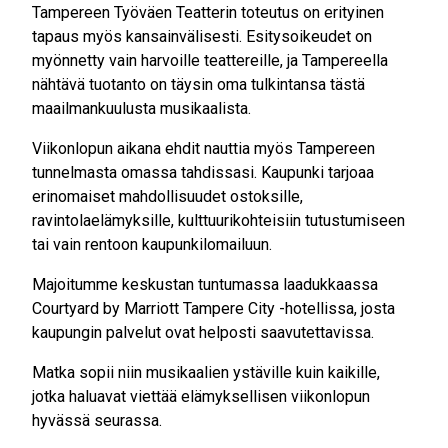
Tampereen Työväen Teatterin toteutus on erityinen
tapaus myös kansainvälisesti. Esitysoikeudet on
myönnetty vain harvoille teattereille, ja Tampereella
nähtävä tuotanto on täysin oma tulkintansa tästä
maailmankuulusta musikaalista.
Viikonlopun aikana ehdit nauttia myös Tampereen
tunnelmasta omassa tahdissasi. Kaupunki tarjoaa
erinomaiset mahdollisuudet ostoksille,
ravintolaelämyksille, kulttuurikohteisiin tutustumiseen
tai vain rentoon kaupunkilomailuun.
Majoitumme keskustan tuntumassa laadukkaassa
Courtyard by Marriott Tampere City -hotellissa, josta
kaupungin palvelut ovat helposti saavutettavissa.
Matka sopii niin musikaalien ystäville kuin kaikille,
jotka haluavat viettää elämyksellisen viikonlopun
hyvässä seurassa.