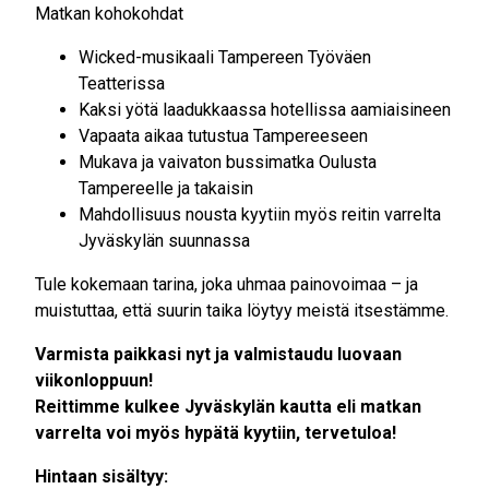
Matkan kohokohdat
Wicked-musikaali Tampereen Työväen
Teatterissa
Kaksi yötä laadukkaassa hotellissa aamiaisineen
Vapaata aikaa tutustua Tampereeseen
Mukava ja vaivaton bussimatka Oulusta
Tampereelle ja takaisin
Mahdollisuus nousta kyytiin myös reitin varrelta
Jyväskylän suunnassa
Tule kokemaan tarina, joka uhmaa painovoimaa – ja
muistuttaa, että suurin taika löytyy meistä itsestämme.
Varmista paikkasi nyt ja valmistaudu luovaan
viikonloppuun!
Reittimme kulkee Jyväskylän kautta eli matkan
varrelta voi myös hypätä kyytiin, tervetuloa!
Hintaan sisältyy: