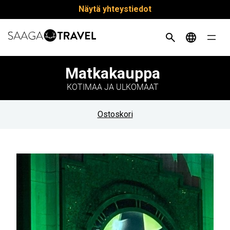
Siirry
Näytä yhteystiedot
suoraan
sisältöön
Matkakauppa
KOTIMAA JA ULKOMAAT
Ostoskori