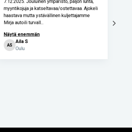
7.12.2025. Jouluinen ympäristö, paljon lunta,
Kulje
myyntikojuja ja katseltavaa/ostettavaa. Ajokeli
Tunn
haastava mutta ystävällinen kuljettajamme
Mirja autoili turvall...
Näytä enemmän
Aila S
AS
Oulu