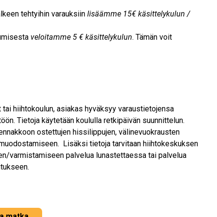
älkeen tehtyihin varauksiin
lisäämme 15€ käsittelykulun /
rumisesta
veloitamme 5 € käsittelykulun
. Tämän voit
 tai hiihtokoulun, asiakas hyväksyy varaustietojensa
ön. Tietoja käytetään koululla retkipäivän suunnittelun.
ennakkoon ostettujen hissilippujen, välinevuokrausten
muodostamiseen. Lisäksi tietoja tarvitaan hiihtokeskuksen
en/varmistamiseen palvelua lunastettaessa tai palvelua
itukseen.
a matka