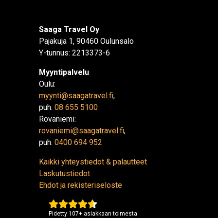
Saaga Travel Oy
Pajakuja 1, 90460 Oulunsalo
Y-tunnus: 2213373-6
Myyntipalvelu
Oulu:
myynti@saagatravel.fi
,
puh.
08 655 5100
Rovaniemi:
rovaniemi@saagatravel.fi
,
puh.
0400 694 952
Kaikki yhteystiedot & palautteet
Laskutustiedot
Ehdot ja rekisteriseloste
Pidetty
107
+
asiakkaan toimesta