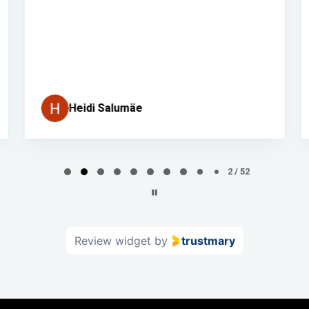
Heidi Salumäe
2 / 52
Review widget
by
trustmary