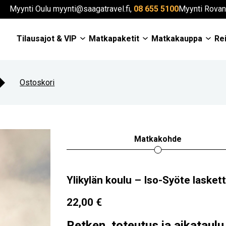
Myynti Oulu myynti@saagatravel.fi,
08 655 5100
Myynti Rovan
Tilausajot & VIP
Matkapaketit
Matkakauppa
Rei
Ostoskori
Matkakohde
Ylikylän koulu – Iso-Syöte lasket
22,00
€
Retken toteutus ja aikataulu