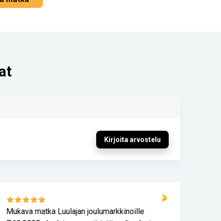
at
Kirjoita arvostelu
Mukava matka Luulajan joulumarkkinoille
Turv