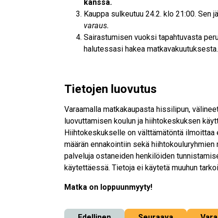
kanssa.
Kauppa sulkeutuu 24.2. klo 21:00. Sen j
varaus.
Sairastumisen vuoksi tapahtuvasta pe
halutessasi hakea matkavakuutuksesta.
Tietojen luovutus
Varaamalla matkakaupasta hissilipun, välineet
luovuttamisen koulun ja hiihtokeskuksen käyttö
Hiihtokeskukselle on välttämätöntä ilmoittaa 
määrän ennakointiin sekä hiihtokouluryhmien 
palveluja ostaneiden henkilöiden tunnistamis
käytettäessä. Tietoja ei käytetä muuhun tarko
Matka on loppuunmyyty!
Edellinen
Seuraava
Vara