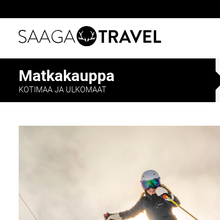
Siirry
Matkakauppa
suoraan
sisältöön
KOTIMAA JA ULKOMAAT