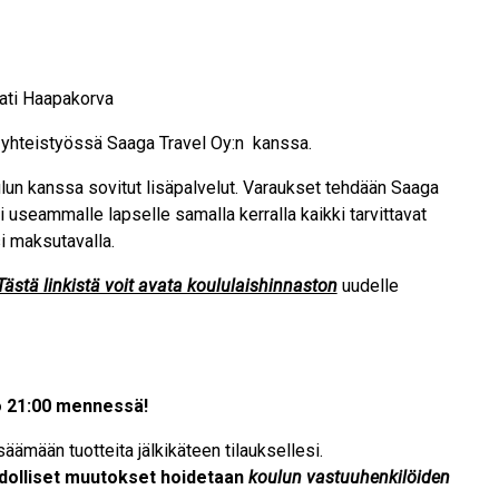
Kati Haapakorva
 yhteistyössä Saaga Travel Oy:n kanssa.
ulun kanssa sovitut lisäpalvelut. Varaukset tehdään Saaga
i useammalle lapselle samalla kerralla kaikki tarvittavat
i maksutavalla.
Tästä linkistä voit avata koululaishinnaston
uudelle
o 21:00 mennessä!
äämään tuotteita jälkikäteen tilauksellesi.
dolliset muutokset hoidetaan
koulun vastuuhenkilöiden