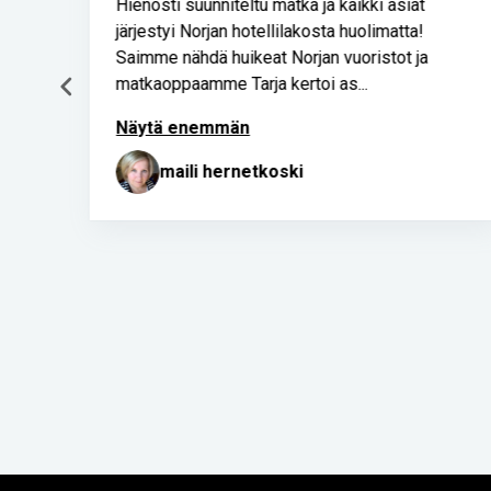
Hienosti suunniteltu matka ja kaikki asiat
järjestyi Norjan hotellilakosta huolimatta!
Saimme nähdä huikeat Norjan vuoristot ja
matkaoppaamme Tarja kertoi as...
Näytä enemmän
maili hernetkoski
Page
2
of
52