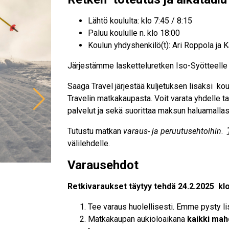
Lähtö koululta: klo 7:45 / 8:15
Paluu koululle n. klo 18:00
Koulun yhdyshenkilö(t): Ari Roppola ja 
Järjestämme lasketteluretken Iso-Syötteelle
Saaga Travel järjestää kuljetuksen lisäksi ko
Travelin matkakaupasta. Voit varata yhdelle ta
palvelut ja sekä suorittaa maksun haluamallas
Tutustu matkan
varaus- ja peruutusehtoihin
.
välilehdelle.
Varausehdot
Retkivaraukset täytyy tehdä 24.2.2025 kl
Tee varaus huolellisesti. Emme pysty lis
Matkakaupan aukioloaikana
kaikki mah