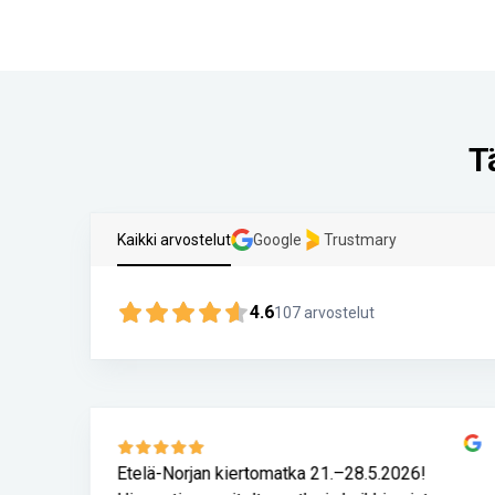
T
Kaikki arvostelut
Google
Trustmary
4.6
107
arvostelut
n
Etelä-Norjan kiertomatka 21.–28.5.2026!