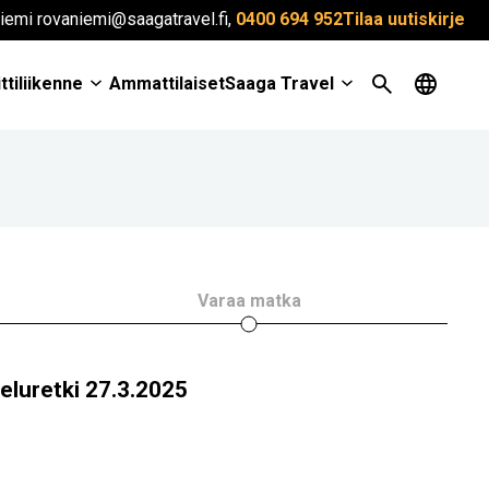
iemi rovaniemi@saagatravel.fi,
0400 694 952
Tilaa uutiskirje
ttiliikenne
Ammattilaiset
Saaga Travel
Varaa matka
teluretki 27.3.2025