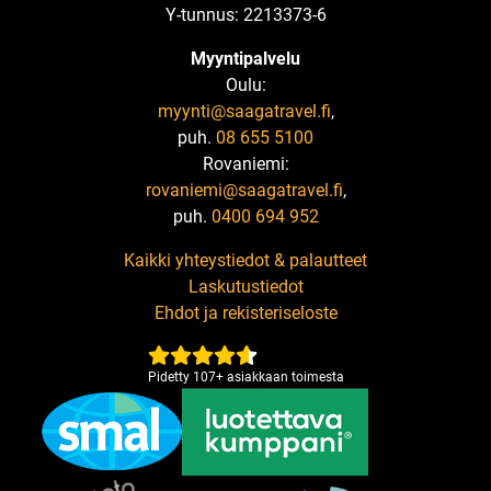
Y-tunnus: 2213373-6
Myyntipalvelu
Oulu:
myynti@saagatravel.fi
,
puh.
08 655 5100
Rovaniemi:
rovaniemi@saagatravel.fi
,
puh.
0400 694 952
Kaikki yhteystiedot & palautteet
Laskutustiedot
Ehdot ja rekisteriseloste
Pidetty
107
+
asiakkaan toimesta