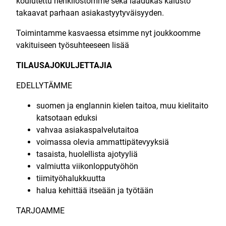
koulutettu henkilöstömme sekä laadukas kalusto
takaavat parhaan asiakastyytyväisyyden.
Toimintamme kasvaessa etsimme nyt joukkoomme
vakituiseen työsuhteeseen lisää
TILAUSAJOKULJETTAJIA
EDELLYTÄMME
suomen ja englannin kielen taitoa, muu kielitaito
katsotaan eduksi
vahvaa asiakaspalvelutaitoa
voimassa olevia ammattipätevyyksiä
tasaista, huolellista ajotyyliä
valmiutta viikonlopputyöhön
tiimityöhalukkuutta
halua kehittää itseään ja työtään
TARJOAMME