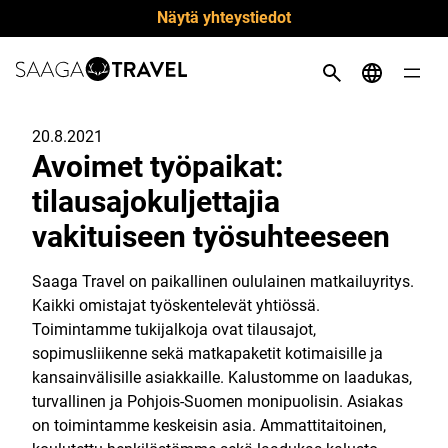
Siirry
Näytä yhteystiedot
suoraan
sisältöön
20.8.2021
Avoimet työpaikat:
tilausajokuljettajia
vakituiseen työsuhteeseen
Saaga Travel on paikallinen oululainen matkailuyritys.
Kaikki omistajat työskentelevät yhtiössä.
Toimintamme tukijalkoja ovat tilausajot,
sopimusliikenne sekä matkapaketit kotimaisille ja
kansainvälisille asiakkaille. Kalustomme on laadukas,
turvallinen ja Pohjois-Suomen monipuolisin. Asiakas
on toimintamme keskeisin asia. Ammattitaitoinen,