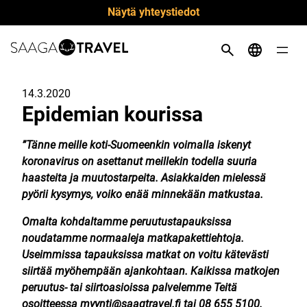
Siirry
Näytä yhteystiedot
suoraan
sisältöön
14.3.2020
Epidemian kourissa
”Tänne meille koti-Suomeenkin voimalla iskenyt
koronavirus on asettanut meillekin todella suuria
haasteita ja muutostarpeita. Asiakkaiden mielessä
pyörii kysymys, voiko enää minnekään matkustaa.
Omalta kohdaltamme peruutustapauksissa
noudatamme normaaleja matkapakettiehtoja.
Useimmissa tapauksissa matkat on voitu kätevästi
siirtää myöhempään ajankohtaan. Kaikissa matkojen
peruutus- tai siirtoasioissa palvelemme Teitä
osoitteessa myynti@saagtravel.fi tai 08 655 5100.