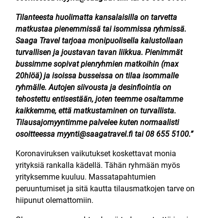
Tilanteesta huolimatta kansalaisilla on tarvetta
matkustaa pienemmissä tai isommissa ryhmissä.
Saaga Travel tarjoaa monipuolisella kalustollaan
turvallisen ja joustavan tavan liikkua. Pienimmät
bussimme sopivat pienryhmien matkoihin (max
20hlöä) ja isoissa busseissa on tilaa isommalle
ryhmälle. Autojen siivousta ja desinfiointia on
tehostettu entisestään, joten teemme osaltamme
kaikkemme, että matkustaminen on turvallista.
Tilausajomyyntimme palvelee kuten normaalisti
osoitteessa myynti@saagatravel.fi tai 08 655 5100.”
Koronaviruksen vaikutukset koskettavat monia
yrityksiä rankalla kädellä. Tähän ryhmään myös
yrityksemme kuuluu. Massatapahtumien
peruuntumiset ja sitä kautta tilausmatkojen tarve on
hiipunut olemattomiin.