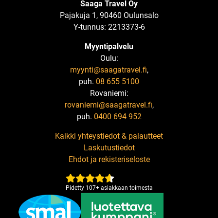
Saaga Travel Oy
Pajakuja 1, 90460 Oulunsalo
Y-tunnus: 2213373-6
Myyntipalvelu
Oulu:
myynti@saagatravel.fi
,
puh.
08 655 5100
Rovaniemi:
rovaniemi@saagatravel.fi
,
puh.
0400 694 952
Kaikki yhteystiedot & palautteet
Laskutustiedot
Ehdot ja rekisteriseloste
Pidetty
107
+
asiakkaan toimesta