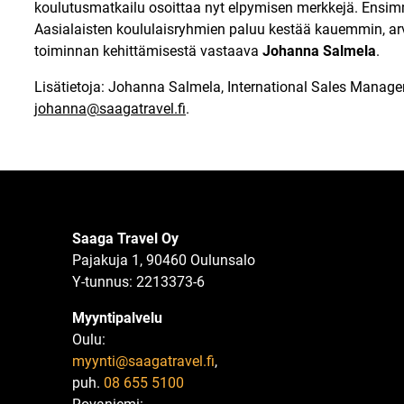
koulutusmatkailu osoittaa nyt elpymisen merkkejä. Ensimmä
Aasialaisten koululaisryhmien paluu kestää kauemmin, ar
toiminnan kehittämisestä vastaava
Johanna Salmela
.
Lisätietoja: Johanna Salmela, International Sales Manage
johanna@saagatravel.fi
.
Saaga Travel Oy
Pajakuja 1, 90460 Oulunsalo
Y-tunnus: 2213373-6
Myyntipalvelu
Oulu:
myynti@saagatravel.fi
,
puh.
08 655 5100