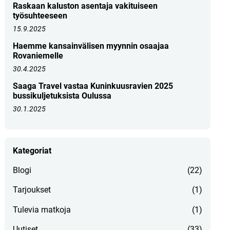
Raskaan kaluston asentaja vakituiseen
työsuhteeseen
15.9.2025
Haemme kansainvälisen myynnin osaajaa
Rovaniemelle
30.4.2025
Saaga Travel vastaa Kuninkuusravien 2025
bussikuljetuksista Oulussa
30.1.2025
Kategoriat
Blogi
(22)
Tarjoukset
(1)
Tulevia matkoja
(1)
Uutiset
(33)