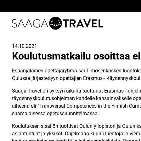
Siirry
14.10.2021
suoraan
Koulutusmatkailu osoittaa 
sisältöön
Espanjalainen opettajaryhmä sai Timosenkosken luontokou
Oulussa järjestettyyn opettajien Erasmus+ -täydennyskou
Saaga Travel on syksyn aikana tuottanut Erasmus+-ohjelma
täydennyskoulutusohjelman kahdelle kansainväliselle ope
aiheena oli ”Transversal Competences in the Finnish Curri
suomalaisessa opetussuunnitelmassa.
Koulutuksen sisällön tuottivat Oulun yliopiston ja Oulun ka
asiantuntijat ja yksiköt. Ohjelmaan kuului luentoja ja vier