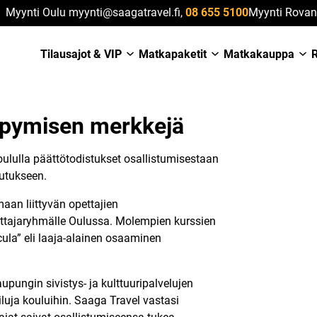
Myynti Oulu myynti@saagatravel.fi,
08 655 5100
Myynti Rovan
Tilausajot & VIP
Matkapaketit
Matkakauppa
R
elpymisen merkkejä
lulla päättötodistukset osallistumisestaan
lutukseen.
an liittyvän opettajien
ttajaryhmälle Oulussa. Molempien kurssien
cula” eli laaja-alainen osaaminen
upungin sivistys- ja kulttuuripalvelujen
ailuja kouluihin. Saaga Travel vastasi