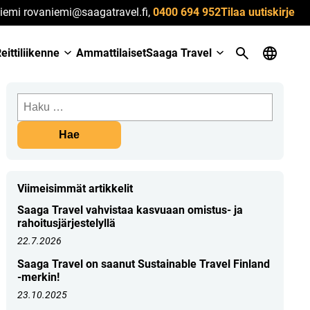
iemi rovaniemi@saagatravel.fi,
0400 694 952
Tilaa uutiskirje
eittiliikenne
Ammattilaiset
Saaga Travel
Haku:
Viimeisimmät artikkelit
Saaga Travel vahvistaa kasvuaan omistus- ja
rahoitusjärjestelyllä
22.7.2026
Saaga Travel on saanut Sustainable Travel Finland
-merkin!
23.10.2025