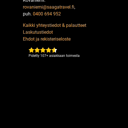
Rovaniemi:
rovaniemi@saagatravel.fi
,
puh.
0400 694 952
Kaikki yhteystiedot & palautteet
Laskutustiedot
Ehdot ja rekisteriseloste
Pidetty
107
+
asiakkaan toimesta