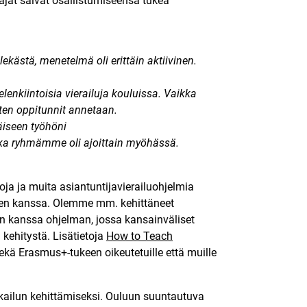
ajat saivat osallistumiseensa tukea
lekästä, menetelmä oli erittäin aktiivinen.
enkiintoisia vierailuja kouluissa. Vaikka
ten oppitunnit annetaan.
äiseen työhöni
aikka ryhmämme oli ajoittain myöhässä.
ja ja muita asiantuntijavierailuohjelmia
iden kanssa. Olemme mm. kehittäneet
n kanssa ohjelman, jossa kansainväliset
kehitystä. Lisätietoja
How to Teach
sekä Erasmus+-tukeen oikeutetuille että muille
kailun kehittämiseksi. Ouluun suuntautuva