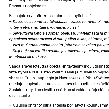
koulutuspaketin myynnistä ja kuljetuspalveluista. Osanott
Erasmus+-ohjelmasta.
Espanjalaisryhmän kurssipalaute oli myönteistä:
–
Kaikki oli suunniteltu tehokkaasti, kaikki toiminta oli mie
Yhteenvetona, erittäin hyödyllinen kurssi!
– Selkeyttäviä tietoja suomen opetussuunnitelmasta ja miel
opetuksen seuraamiseen ei ollut paljon aikaa, näimme, mi
– Vien mukanani monia ideoita, joita voin soveltaa päivitt
– Kuljettaja oli erittäin avulias ja mukavasti joustava, v
Minibussi oli mukava.
Saaga Travel toteuttaa opettajien täydennyskoulutusmatko
yhteistyössä oululaisten koulutusalan ja muiden toimijo
yhdessä Oulun kaupungin ja Nuorisokeskus Pikku-Syöttee
opettajat oppivat suomalaisesta tavasta opettaa kestävää 
Sustainability -kurssiesitteessä
. Kurssi voidaan järjestää 
osallistujille.
– Oulussa on tehty pitkäjänteistä pohjatyötä koulutusmat