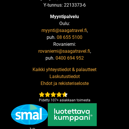
Y-tunnus: 2213373-6
Myyntipalvelu
Oulu:
myynti@saagatravel.fi
,
puh.
08 655 5100
Rovaniemi:
rovaniemi@saagatravel.fi
,
puh.
0400 694 952
Kaikki yhteystiedot & palautteet
Laskutustiedot
Ehdot ja rekisteriseloste
Pidetty
107
+
asiakkaan toimesta