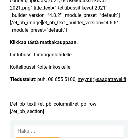
content/uploads/2021/04/Retkibussit-kevat-
2021.png” title_text=”Retkibussit kevät 2021″
_builder_version=”4.8.2″ _module_preset=”default”]
[/et_pb_image][et_pb_text _builder_version=”4.6.6″
_module_preset=”default”]
Klikkaa tästä matkakauppaan:
Lintubussi Liminganlahdelle
Koitelibussi Koitelinkoskelle
Tiedustelut
: puh. 08 655 5100,
myynti@saagatravel.fi
[/et_pb_text][/et_pb_column][/et_pb_row]
[/et_pb_section]
Haku: