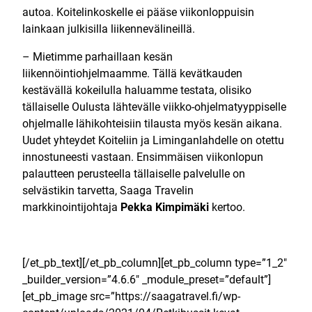
autoa. Koitelinkoskelle ei pääse viikonloppuisin
lainkaan julkisilla liikennevälineillä.
– Mietimme parhaillaan kesän
liikennöintiohjelmaamme. Tällä kevätkauden
kestävällä kokeilulla haluamme testata, olisiko
tällaiselle Oulusta lähtevälle viikko-ohjelmatyyppiselle
ohjelmalle lähikohteisiin tilausta myös kesän aikana.
Uudet yhteydet Koiteliin ja Liminganlahdelle on otettu
innostuneesti vastaan. Ensimmäisen viikonlopun
palautteen perusteella tällaiselle palvelulle on
selvästikin tarvetta, Saaga Travelin
markkinointijohtaja
Pekka Kimpimäki
kertoo.
[/et_pb_text][/et_pb_column][et_pb_column type=”1_2″
_builder_version=”4.6.6″ _module_preset=”default”]
[et_pb_image src=”https://saagatravel.fi/wp-