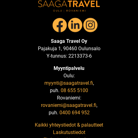
Saaga Travel Oy
Pajakuja 1, 90460 Oulunsalo
Y-tunnus: 2213373-6
Myyntipalvelu
Oulu:
myynti@saagatravel.fi
,
puh.
08 655 5100
Rovaniemi:
rovaniemi@saagatravel.fi
,
puh.
0400 694 952
Kaikki yhteystiedot & palautteet
Laskutustiedot