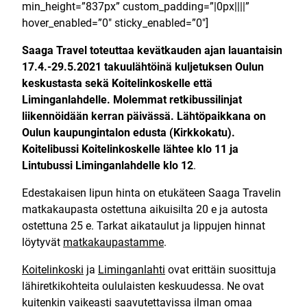
min_height=”837px” custom_padding=”|0px||||”
hover_enabled=”0″ sticky_enabled=”0″]
Saaga Travel toteuttaa kevätkauden ajan lauantaisin
17.4.-29.5.2021 takuulähtöinä kuljetuksen Oulun
keskustasta sekä Koitelinkoskelle että
Liminganlahdelle. Molemmat retkibussilinjat
liikennöidään kerran päivässä. Lähtöpaikkana on
Oulun kaupungintalon edusta (Kirkkokatu).
Koitelibussi Koitelinkoskelle lähtee klo 11 ja
Lintubussi Liminganlahdelle klo 12
.
Edestakaisen lipun hinta on etukäteen Saaga Travelin
matkakaupasta ostettuna aikuisilta 20 e ja autosta
ostettuna 25 e. Tarkat aikataulut ja lippujen hinnat
löytyvät
matkakaupastamme
.
Koitelinkoski
ja
Liminganlahti
ovat erittäin suosittuja
lähiretkikohteita oululaisten keskuudessa. Ne ovat
kuitenkin vaikeasti saavutettavissa ilman omaa