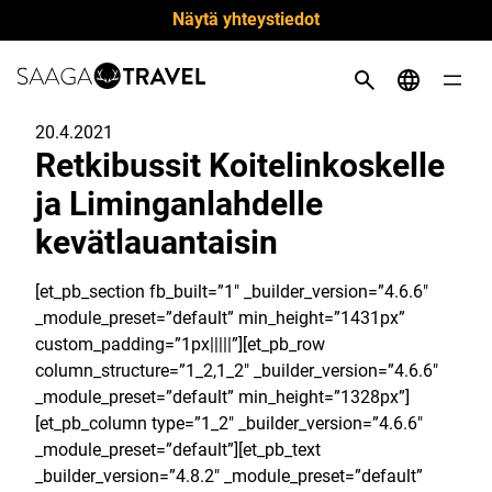
Siirry
Näytä yhteystiedot
suoraan
sisältöön
20.4.2021
Retkibussit Koitelinkoskelle
ja Liminganlahdelle
kevätlauantaisin
[et_pb_section fb_built=”1″ _builder_version=”4.6.6″
_module_preset=”default” min_height=”1431px”
custom_padding=”1px|||||”][et_pb_row
column_structure=”1_2,1_2″ _builder_version=”4.6.6″
_module_preset=”default” min_height=”1328px”]
[et_pb_column type=”1_2″ _builder_version=”4.6.6″
_module_preset=”default”][et_pb_text
_builder_version=”4.8.2″ _module_preset=”default”